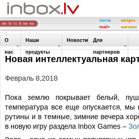
Inbox
почта
amigos
en
lv
ru
lt
ee
es
mail+
магазин
Company
О
Наши
Новости
Для
нас
продукты
партнеров
Новая интеллектуальная карто
Февраль 8,2018
Пока землю покрывает белый, пуш
температура все еще опускается, мы
рутины и в темные, зимние вечера хор
в новую игру раздела Inbox Games –
Зо