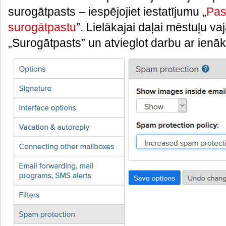
surogātpasts – iespējojiet iestatījumu „
Pas
surogātpastu
”. Lielākajai daļai mēstuļu 
„Surogātpasts” un atvieglot darbu ar ienā