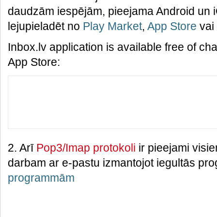
daudzām iespējām, pieejama Android un iO
lejupieladēt no
Play Market
,
App Store
vai
Inbox.lv application is available free of c
App Store:
2. Arī
Pop3/Imap protokoli
ir pieejami visie
darbam ar e-pastu izmantojot iegultās p
programmām