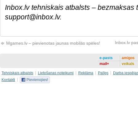
Inbox.lv tehniskais atbalsts – bezmaksas 
support@inbox.lv.
Inbox.lv pa
Mgames.lv – pievienotas jaunas mobilās spēles!
e-pasts
amigos
mail+
veikals
Tehniskais atbalsts
Lietošanas noteikumi
Reklāma
Palīgs
Darba iespēja
Kontakti
Pievienojies!