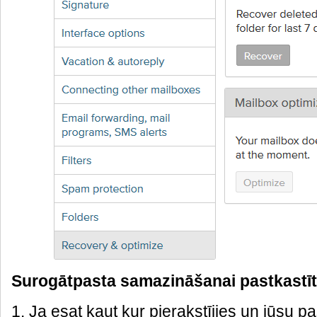
Surogātpasta samazināšanai pastkastī
1. Ja esat kaut kur pierakstījies un jūsu p