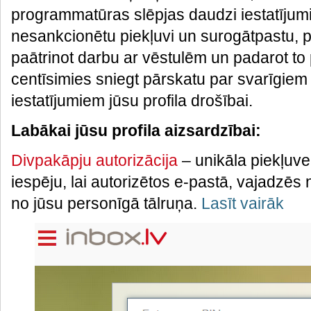
programmatūras slēpjas daudzi iestatījumi
nesankcionētu piekļuvi un surogātpastu, pe
paātrinot darbu ar vēstulēm un padarot to
centīsimies sniegt pārskatu par svarīgie
iestatījumiem jūsu profila drošībai.
Labākai jūsu profila aizsardzībai:
Divpakāpju autorizācija
– unikāla piekļuve
iespēju, lai autorizētos e-pastā, vajadzēs n
no jūsu personīgā tālruņa.
Lasīt vairāk