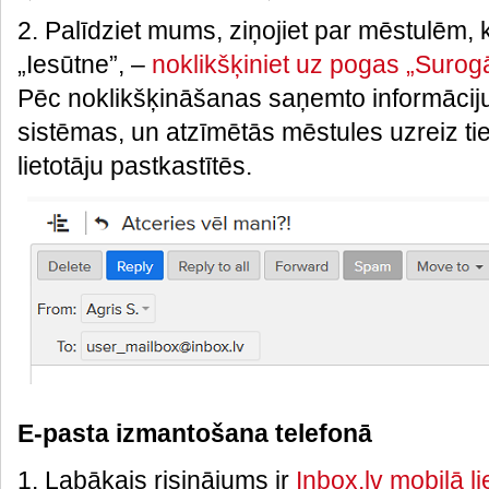
2. Palīdziet mums, ziņojiet par mēstulēm
„Iesūtne”, –
noklikšķiniet uz pogas „Surog
Pēc noklikšķināšanas saņemto informāciju
sistēmas, un atzīmētās mēstules uzreiz ti
lietotāju pastkastītēs.
E-pasta izmantošana telefonā
1. Labākais risinājums ir
Inbox.lv mobilā li