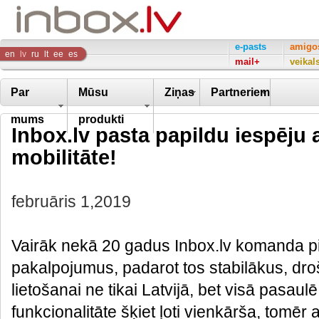
Inbox
e-pasts
amigo
en
lv
ru
lt
ee
es
mail+
veikal
Company
Par
Mūsu
Ziņas
Partneriem
mums
produkti
Inbox.lv pasta papildu iespēju
mobilitāte!
februāris 1,2019
Vairāk nekā 20 gadus Inbox.lv komanda pi
pakalpojumus, padarot tos stabilākus, dro
lietošanai ne tikai Latvijā, bet visā pasaul
funkcionalitāte šķiet ļoti vienkārša, tomēr