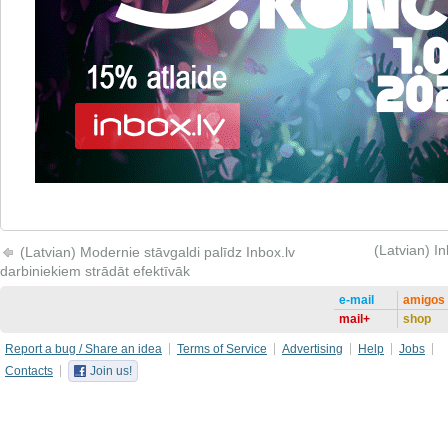
(Latvian) In
(Latvian) Modernie stāvgaldi palīdz Inbox.lv
darbiniekiem strādāt efektīvāk
e-mail
amigos
mail+
shop
Report a bug / Share an idea
Terms of Service
Advertising
Help
Jobs
Contacts
Join us!