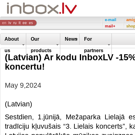
Inbox
e-mail
ami
en
lv
ru
lt
ee
es
mail+
sho
Company
About
Our
News
For
us
products
partners
(Latvian) Ar kodu InboxLV -15% 
koncertu!
May 9,2024
(Latvian)
Sestdien, 1.jūnijā, Mežaparka Lielajā e
tradīciju kļuvušais “3. Lielais koncerts”,