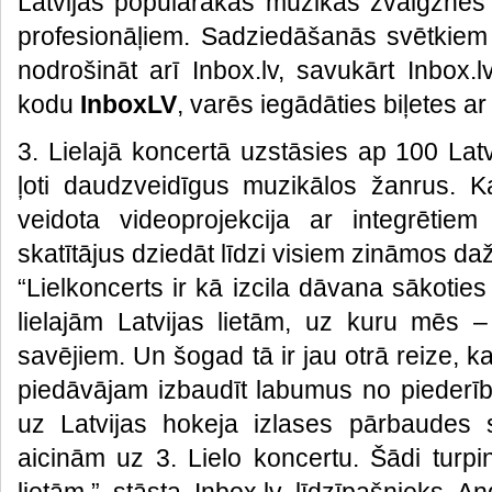
Latvijas populārākās mūzikas zvaigznes
profesionāļiem. Sadziedāšanās svētkiem 
nodrošināt arī Inbox.lv, savukārt Inbox.lv 
kodu
InboxLV
, varēs iegādāties biļetes ar
3. Lielajā koncertā uzstāsies ap 100 Lat
ļoti daudzveidīgus muzikālos žanrus. Ka
veidota videoprojekcija ar integrētiem
skatītājus dziedāt līdzi visiem zināmos d
“Lielkoncerts ir kā izcila dāvana sākoties
lielajām Latvijas lietām, uz kuru mēs –
savējiem. Un šogad tā ir jau otrā reize, ka
piedāvājam izbaudīt labumus no piederība
uz Latvijas hokeja izlases pārbaudes 
aicinām uz 3. Lielo koncertu. Šādi turpi