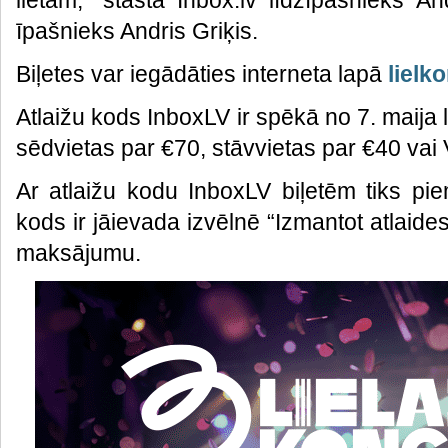
lietām,” stāsta Inbox.lv līdzīpašnieks And
īpašnieks Andris Griķis.
Biļetes var iegādāties interneta lapā
lielk
Atlaižu kods InboxLV ir spēkā no 7. maija 
sēdvietas par €70, stāvvietas par €40 vai 
Ar atlaižu kodu InboxLV biļetēm tiks pie
kods ir jāievada izvēlnē “Izmantot atlaid
maksājumu.