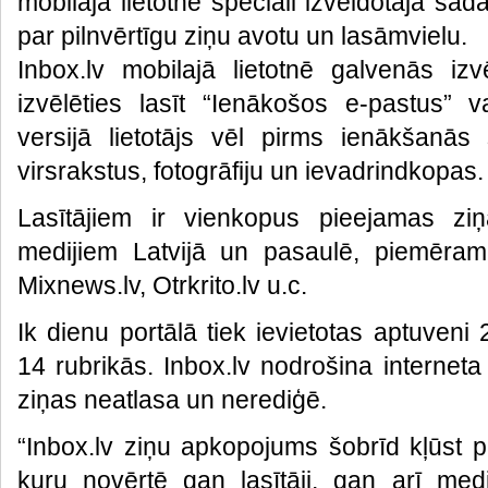
mobilajā lietotnē speciāli izveidotajā sada
par pilnvērtīgu ziņu avotu un lasāmvielu.
Inbox.lv mobilajā lietotnē galvenās izv
izvēlēties lasīt “Ienākošos e-pastus” va
versijā lietotājs vēl pirms ienākšanā
virsrakstus, fotogrāfiju un ievadrindkopas.
Lasītājiem ir vienkopus pieejamas zi
medijiem Latvijā un pasaulē, piemēram,
Mixnews.lv, Otrkrito.lv u.c.
Ik dienu portālā tiek ievietotas aptuven
14 rubrikās. Inbox.lv nodrošina interneta
ziņas neatlasa un nerediģē.
“Inbox.lv ziņu apkopojums šobrīd kļūst 
kuru novērtē gan lasītāji, gan arī medij