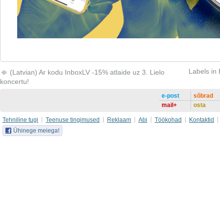
Labels in
(Latvian) Ar kodu InboxLV -15% atlaide uz 3. Lielo
koncertu!
e-post
sõbrad
mail+
osta
Tehniline tugi
Teenuse tingimused
Reklaam
Abi
Töökohad
Kontaktid
Ühinege meiega!