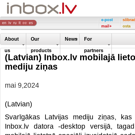
Inbox
e-post
sõbra
en
lv
ru
lt
ee
es
mail+
osta
Company
About
Our
News
For
us
products
partners
(Latvian) Inbox.lv mobilajā liet
mediju ziņas
mai 9,2024
(Latvian)
Svarīgākas Latvijas mediju ziņas, kas
Inbox.lv datora -desktop versijā, tagad