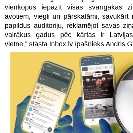
vienkopus iepazīt visas svarīgākās z
avotiem, viegli un pārskatāmi, savukārt 
papildus auditoriju, reklamējot savas ziņ
vairākus gadus pēc kārtas ir Latvijas
vietne,” stāsta Inbox.lv īpašnieks Andris Gr