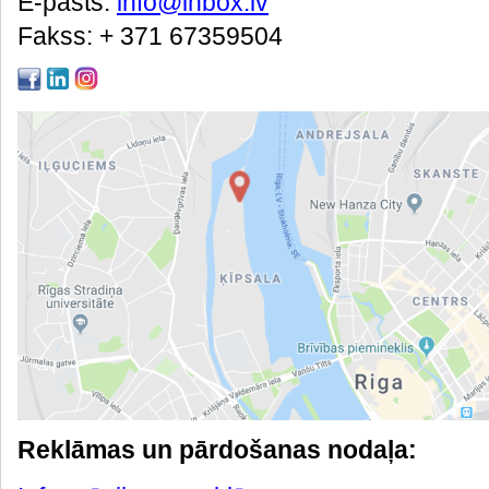
E-pasts:
info@inbox.lv
Fakss: + 371 67359504
Reklāmas un pārdošanas nodaļa: