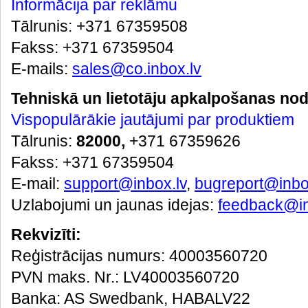
Informācija par reklāmu
Tālrunis: +371 67359508
Fakss: +371 67359504
E-mails:
sales@co.inbox.lv
Tehniskā un lietotāju apkalpošanas nod
Vispopulārākie jautājumi par produktiem
Тālrunis:
82000,
+371 67359626
Fakss: +371 67359504
E-mail:
support@inbox.lv
,
bugreport@inbo
Uzlabojumi un jaunas idejas:
feedback@in
Rekvizīti:
Reģistrācijas numurs: 40003560720
PVN maks. Nr.: LV40003560720
Banka: AS Swedbank, HABALV22