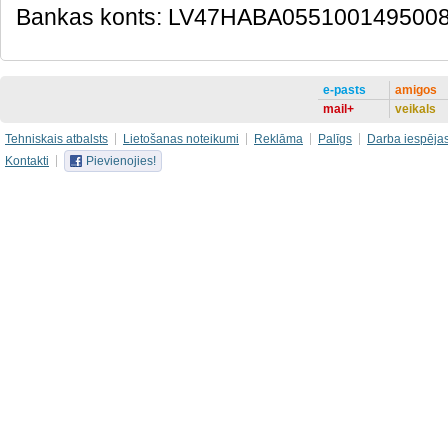
Bankas konts: LV47HABA055100149500
e-pasts
amigos
mail+
veikals
Tehniskais atbalsts
Lietošanas noteikumi
Reklāma
Palīgs
Darba iespēja
Kontakti
Pievienojies!