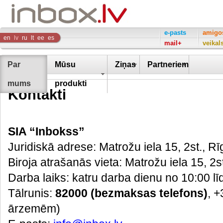
Inbox
e-pasts
amigo
en
lv
ru
lt
ee
es
mail+
veikal
Company
Par
Mūsu
Ziņas
Partneriem
mums
produkti
Kontakti
SIA “Inbokss”
Juridiskā adrese: Matrožu iela 15, 2st., R
Biroja atrašanās vieta: Matrožu iela 15, 2s
Darba laiks: katru darba dienu no 10:00 lī
Tālrunis:
82000 (bezmaksas telefons)
, 
ārzemēm)