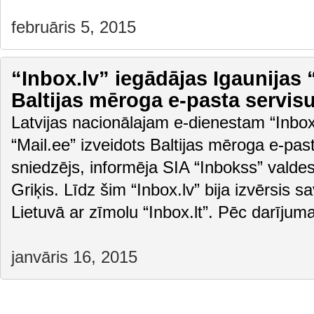
februāris 5, 2015
“Inbox.lv” iegādājas Igaunijas 
Baltijas mēroga e-pasta servis
Latvijas nacionālajam e-dienestam “Inbox.
“Mail.ee” izveidots Baltijas mēroga e-pa
sniedzējs, informēja SIA “Inbokss” valde
Griķis. Līdz šim “Inbox.lv” bija izvērsis s
Lietuvā ar zīmolu “Inbox.lt”. Pēc darījum
janvāris 16, 2015