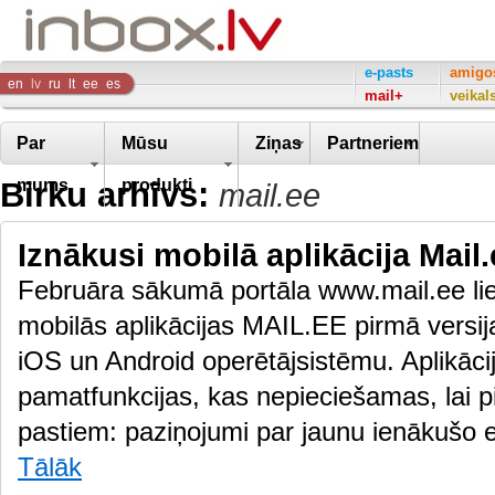
Inbox
e-pasts
amigo
en
lv
ru
lt
ee
es
mail+
veikal
Company
Par
Mūsu
Ziņas
Partneriem
Birku arhīvs:
mums
produkti
mail.ee
Iznākusi mobilā aplikācija Mail.
Februāra sākumā portāla www.mail.ee lie
mobilās aplikācijas MAIL.EE pirmā versija
iOS un Android operētājsistēmu. Aplikācijā
pamatfunkcijas, kas nepieciešamas, lai pil
pastiem: paziņojumi par jaunu ienākušo e
Tālāk