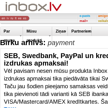
Inbox
e-pasts
amigo
en
lv
ru
lt
ee
es
mail+
veikal
Company
Par
Mūsu
Ziņas
Partneriem
Birku arhīvs:
mums
produkti
payment
SEB, Swedbank, PayPal un kredī
izdrukas apmaksai!
Vēl pavisam nesen mūsu produkta Inbox Fo
izdrukas apmaksai tika piedāvāta tikai 
Taču jau šodien pieejamo samaksas veidu 
tika pievienoti tādi varianti kā SEB ibank
VISA/Mastercard/AMEX kredītkartes. Ša