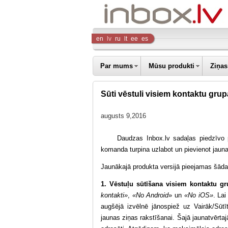
Inbox
en
lv
ru
lt
ee
es
Company
Par mums
Mūsu produkti
Ziņas
Sūti vēstuli visiem kontaktu grup
augusts 9,2016
Daudzas Inbox.lv sadaļas piedzīvo pār
komanda turpina uzlabot un pievienot jauna
Jaunākajā produkta versijā pieejamas šāda
1. Vēstuļu sūtīšana visiem kontaktu g
kontakti»
,
«No Android
» un
«No iOS»
. Lai
augšējā izvēlnē jānospiež uz Vairāk/Sūt
jaunas ziņas rakstīšanai. Šajā jaunatvērta