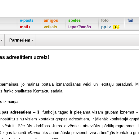
e-pasts
amigos
spēles
foto
faili
mail+
veikals
iepazīšanās
pp.lv
Partneriem
as adresātiem uzreiz!
maiņas, jo mainās portāla izmantošanas veidi un lietotāju paradumi. 
s funkcionalitātes Kontaktu sadaļā.
s izmaiņas:
rupas adresātiem
– šī funkcija tagad ir pieejama visām grupām izņemot
«
 nosūtītu ziņu visiem kontaktu grupas adresātiem, ir jāienāk konkrētajā grup
īt vēstuli. Pēc šīs darbības Jums atvērsies atsevišķs pārlūkprogrammas 
jā ziņas lauciņā
«Kam»
tiks automātiski pievienoti visi attiecīgās kontaktu gr