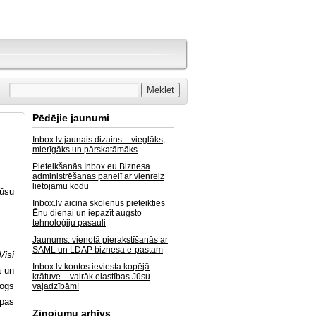
Pēdējie jaunumi
Inbox.lv jaunais dizains – vieglāks,
mierīgāks un pārskatāmāks
Pieteikšanās Inbox.eu Biznesa
administrēšanas panelī ar vienreiz
lietojamu kodu
Mūsu
Inbox.lv aicina skolēnus pieteikties
Ēnu dienai un iepazīt augsto
tehnoloģiju pasauli
Jaunums: vienotā pierakstīšanās ar
SAML un LDAP biznesa e-pastam
Visi
Inbox.lv kontos ieviesta kopējā
ā un
krātuve – vairāk elastības Jūsu
logs
vajadzībām!
upas
Ziņojumu arhīvs