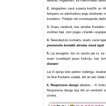
adresāti. Atgādinam, ka maksimālais adres
2.
Ielogojoties savā e-pasta kastītē un rī
lietojamu un pārskatāmu pogu atrašanās vi
kontaktu»
. Pārējās reti izmantojamās darb
3.
Grupu sarakstā, kas atrodas Kontaktu 
izvēlnes lejā, zem pogas
«Vairāk»
iespējam
4.
Neierobežots kontaktu skaits vienā lapā.
pievienotie kontakti atrodas vienā lapā!
5.
Lai atvieglotu Jūs no raizēm par to, ka
esam izveidojuši jaunu funkciju, kas J
dienām
!
Lai šī opcija būtu patiesi noderīga, iesak
ne tikai Kontaktu sadaļā, bet arī pēc kāda 
6.
Responsive design
atbalsts – šī funkc
Responsive design ļauj ērti un vienkārši i
izmēra.