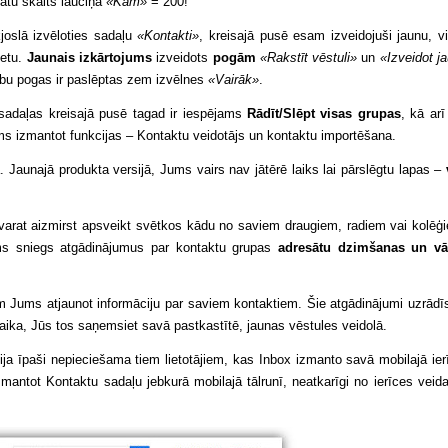
ātu skaits lauciņā
«Kam»
= 200!
kjoslā izvēloties sadaļu
«Kontakti»
, kreisajā pusē esam izveidojuši jaunu, vi
etu.
Jaunais izkārtojums
izveidots
pogām
«Rakstīt vēstuli»
un
«Izveidot j
ību pogas ir paslēptas zem izvēlnes
«Vairāk»
.
sadaļas kreisajā pusē tagad ir iespējams
Rādīt/Slēpt visas grupas
, kā arī
s izmantot funkcijas – Kontaktu veidotājs un kontaktu importēšana.
 Jaunajā produkta versijā, Jums vairs nav jātērē laiks lai pārslēgtu lapas –
 varat aizmirst apsveikt svētkos kādu no saviem draugiem, radiem vai kolēģ
ums sniegs atgādinājumus par kontaktu grupas
adresātu dzimšanas un vā
ām Jums atjaunot informāciju par saviem kontaktiem. Šie atgādinājumi uzrādī
laika, Jūs tos saņemsiet savā pastkastītē, jaunas vēstules veidolā.
ija īpaši nepieciešama tiem lietotājiem, kas Inbox izmanto savā mobilajā ier
zmantot Kontaktu sadaļu jebkurā mobilajā tālrunī, neatkarīgi no ierīces veid