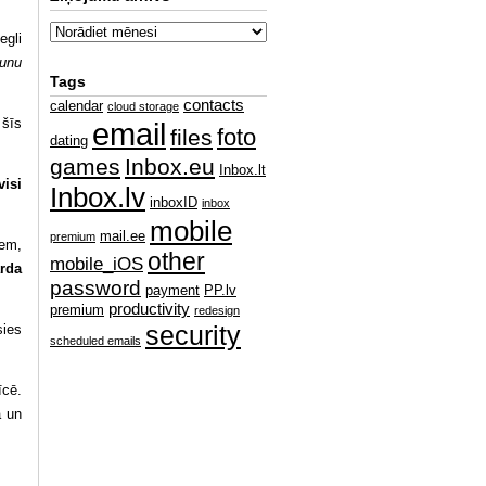
egli
aunu
Tags
contacts
calendar
cloud storage
 šīs
email
foto
files
dating
games
Inbox.eu
Inbox.lt
visi
Inbox.lv
inboxID
inbox
mobile
mail.ee
premium
iem,
other
mobile_iOS
rda
password
payment
PP.lv
productivity
premium
redesign
security
sies
scheduled emails
īcē.
a un