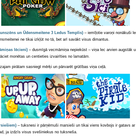
Ugunszēns un Ūdensmeitene 3 Ledus Templis)
– iemīļotie varoņi nonākuši l
eitenei ne tikai izkļūt no tā, bet arī savākt visus dimantus.
miņas lēcieni)
– dusmīgā vecmāmiņa nepiekūst – viņa lec arvien augstāk u
et monētas un centieties izvairīties no lamatām.
zajam pirātam sasniegt mērķi un pārvarēt grūtības viņa ceļā.
rsiešiem)
– tuksnesi ir pārņēmuši marsieši un tikai viens kovbojs ir gatavs ar
tad, ja izdzīs visus svešiniekus no tuksneša.