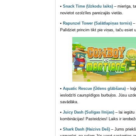
•
Snack Time (Uzkodu laiks)
– mierīga, t
novietot ozolzīles pareizajās vietās.
•
Rapunzel Tower (Salātlapiņas tornis)
– 
Palīdziet princim tikt pie viņas, taču esiet
•
Aquatic Rescue (Ūdens glābšana)
– loģ
ieslodzīti caurspīdīgos burbuļos. Jūsu uzd
savādāka.
•
Juicy Dash (Sulīgas līnijas)
– lai iegūtu
kombinācijas! Pasteidzies! Laiks ir ierobež
•
Shark Dash (Haizivs Deš)
– Jums priekšā
uzmanīgi, pa ceļam Jūs varat sastapties 