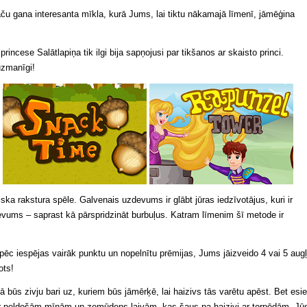
aču gana interesanta mīkla, kurā Jums, lai tiktu nākamajā līmenī, jāmēģina
princese Salātlapiņa tik ilgi bija sapņojusi par tikšanos ar skaisto princi.
 uzmanīgi!
iska rakstura spēle. Galvenais uzdevums ir glābt jūras iedzīvotājus, kuri ir
evums – saprast kā pārspridzināt burbuļus. Katram līmenim šī metode ir
 pēc iespējas vairāk punktu un nopelnītu prēmijas, Jums jāizveido 4 vai 5 aug
ots!
 būs zivju bari uz, kuriem būs jāmērķē, lai haizivs tās varētu apēst. Bet esie
ar peldošām mīnām un zemūdens laivām, kas šaus pa haizivi ar torpēdām. Jū