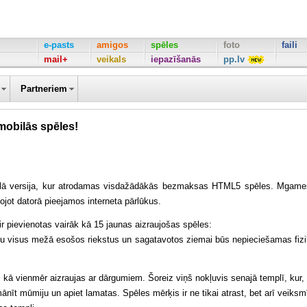
e-pasts
amigos
spēles
foto
faili
mail+
veikals
iepazīšanās
pp.lv
Partneriem
mobilās spēles!
lā versija, kur atrodamas visdažādākās bezmaksas HTML5 spēles. Mgame
tojot datorā pieejamos interneta pārlūkus.
 pievienotas vairāk kā 15 jaunas aizraujošas spēles:
tu visus mežā esošos riekstus un sagatavotos ziemai būs nepieciešamas fiz
kā vienmēr aizraujas ar dārgumiem. Šoreiz viņš nokļuvis senajā templī, kur, 
t mūmiju un apiet lamatas. Spēles mērķis ir ne tikai atrast, bet arī veiksm