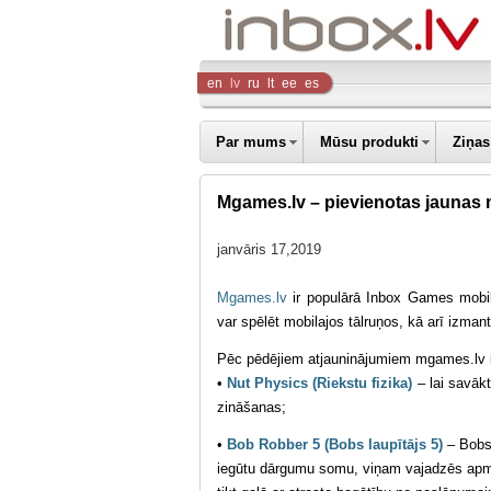
Inbox
en
lv
ru
lt
ee
es
Company
Par mums
Mūsu produkti
Ziņas
Mgames.lv – pievienotas jaunas 
janvāris 17,2019
Mgames.lv
ir populārā Inbox Games mobi
var spēlēt mobilajos tālruņos, kā arī izman
Pēc pēdējiem atjauninājumiem mgames.lv ir
•
Nut Physics (Riekstu fizika)
– lai savāk
zināšanas;
•
Bob Robber 5 (Bobs laupītājs 5)
– Bobs 
iegūtu dārgumu somu, viņam vajadzēs apmānī