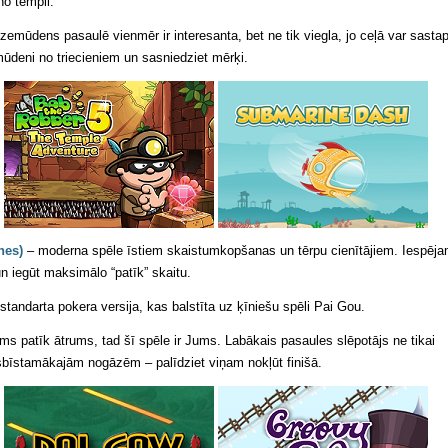
no templi.
zemūdens pasaulē vienmēr ir interesanta, bet ne tik viegla, jo ceļā var sastap
ūdeni no triecieniem un sasniedziet mērķi.
nes)
– moderna spēle īstiem skaistumkopšanas un tērpu cienītājiem. Iespēj
n iegūt maksimālo “patīk” skaitu.
tandarta pokera versija, kas balstīta uz ķīniešu spēli Pai Gou.
ums patīk ātrums, tad šī spēle ir Jums. Labākais pasaules slēpotājs ne tikai
 visbīstamākajām nogāzēm – palīdziet viņam nokļūt finišā.