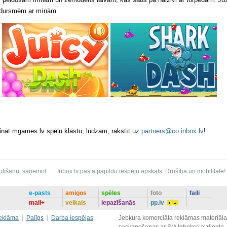
sadursmēm ar mīnām.
ināt mgames.lv spēļu klāstu, lūdzam, rakstīt uz
partners@co.inbox.lv
!
ūtīšanu, saņemot
Inbox.lv pasta papildu iespēju apskats. Drošība un mobilitāte!
e-pasts
amigos
spēles
foto
faili
mail+
veikals
iepazīšanās
pp.lv
eklāma
Palīgs
Darba iespējas
Jebkura komerciāla reklāmas materiāla i