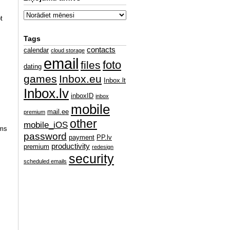
t
Tags
contacts
calendar
cloud storage
email
foto
files
dating
games
Inbox.eu
Inbox.lt
Inbox.lv
inboxID
inbox
mobile
mail.ee
premium
other
mobile_iOS
ams
password
payment
PP.lv
productivity
premium
redesign
security
scheduled emails