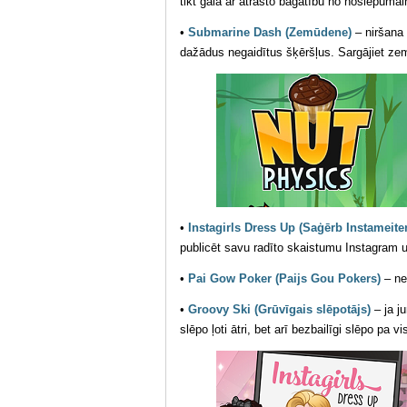
tikt galā ar atrasto bagātību no noslēpumai
•
Submarine Dash (Zemūdene)
– niršana 
dažādus negaidītus šķēršļus. Sargājiet zem
•
Instagirls Dress Up (Saģērb Instameite
publicēt savu radīto skaistumu Instagram u
•
Pai Gow Poker (Paijs Gou Pokers)
– nes
•
Groovy Ski (Grūvīgais slēpotājs)
– ja j
slēpo ļoti ātri, bet arī bezbailīgi slēpo pa