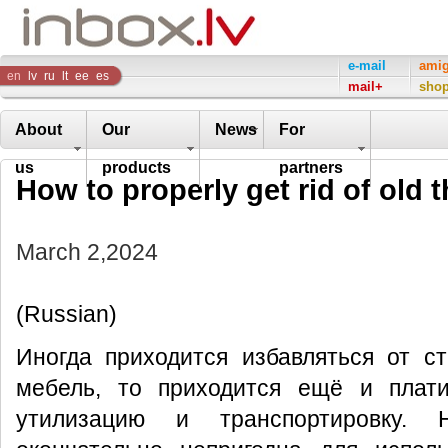
Inbox
e-mail
ami
en
lv
ru
lt
ee
es
mail+
sho
Company
About
Our
News
For
us
products
partners
How to properly get rid of old 
March 2,2024
(Russian)
Иногда приходится избавляться от с
мебель, то приходится ещё и плат
утилизацию и транспортировку.