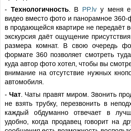
-
Технологичность
. В
PP.lv
у меня е
видео вместо фото и панорамное 360-
в продающейся квартире не передаёт в
экскурсия даёт ощущение присутствия
размера комнат. В свою очередь фо
формате 360 позволяет смотреть туда,
куда автор фото хотел, чтобы вы смотр
внимание на отсутствие нужных кноп
автомобиля.
-
Чат
. Чаты правят миром. Звонить пр
не взять трубку, перезвонить в непо
каждый обдуманно отвечает в луч
удобно, когда продавец говорит на др
сообщения есть возможность воспольз