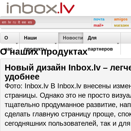
Inbox
почта
amigos
en
lv
ru
lt
ee
es
mail+
магазин
Company
О
Наши
Новости
Для
О наших продуктах
нас
продукты
партнеров
Новый дизайн Inbox.lv – легч
удобнее
Фото: Inbox.lv В Inbox.lv внесены изм
страницы. Однако это не просто визу
тщательно продуманное развитие, нап
сделать главную страницу проще, спо
сегодняшних пользователей, так и д