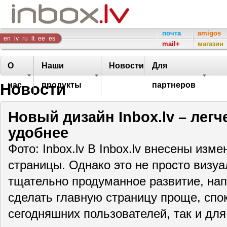
Inbox
почта
amigos
en
lv
ru
lt
ee
es
mail+
магазин
Company
О
Наши
Новости
Для
Новости
нас
продукты
партнеров
Новый дизайн Inbox.lv – легч
удобнее
Фото: Inbox.lv В Inbox.lv внесены изм
страницы. Однако это не просто визу
тщательно продуманное развитие, нап
сделать главную страницу проще, спо
сегодняшних пользователей, так и д