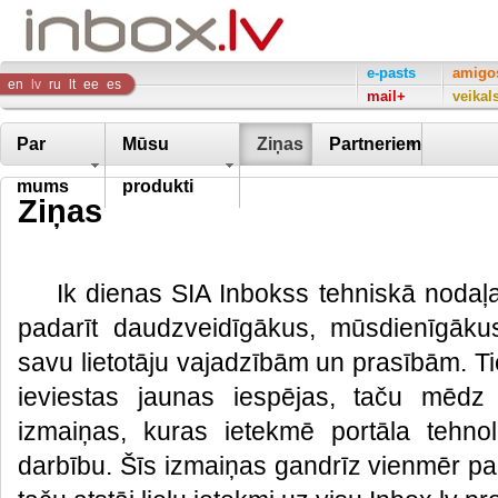
Inbox
e-pasts
amigo
en
lv
ru
lt
ee
es
mail+
veikal
Company
Par
Mūsu
Ziņas
Partneriem
mums
produkti
Ziņas
Ik dienas SIA Inbokss tehniskā nodaļ
padarīt daudzveidīgākus, mūsdienīgāku
savu lietotāju vajadzībām un prasībām. Ti
ieviestas jaunas iespējas, taču mēdz 
izmaiņas, kuras ietekmē portāla tehno
darbību. Šīs izmaiņas gandrīz vienmēr pa