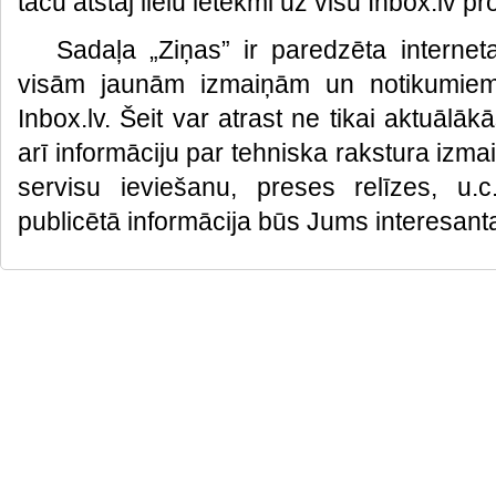
taču atstāj lielu ietekmi uz visu Inbox.lv p
Sadaļa „Ziņas” ir paredzēta interneta
visām jaunām izmaiņām un notikumiem, 
Inbox.lv. Šeit var atrast ne tikai aktuālā
arī informāciju par tehniska rakstura iz
servisu ieviešanu, preses relīzes, u
publicētā informācija būs Jums interesant