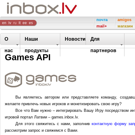
Inbox
почта
amigos
en
lv
ru
lt
ee
es
mail+
магазин
Company
О
Наши
Новости
Для
нас
продукты
партнеров
Games API
Вы являетесь автором или представляете команду, создав
желаете привлечь новых игроков и монетизировать свою игру?
Все что Вам нужно – интегрировать Вашу Игру посредством ин
игровой портал Латвии –
games.inbox.lv
.
Для этого свяжитесь с нами, заполнив
контактную форму зап
рассмотрим запрос и свяжемся с Вами.