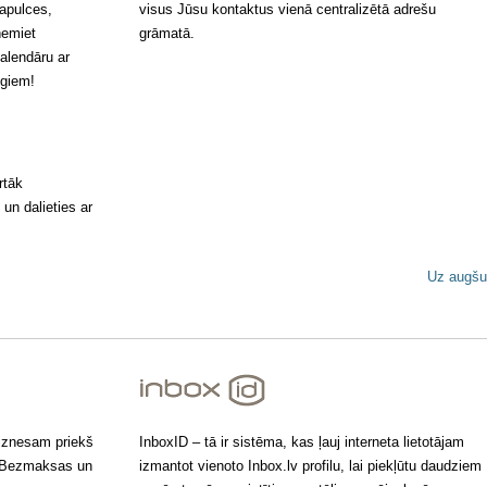
sapulces,
visus Jūsu kontaktus vienā centralizētā adrešu
ņemiet
grāmatā.
kalendāru ar
ugiem!
rtāk
 un dalieties ar
Uz augšu
biznesam priekš
InboxID – tā ir sistēma, kas ļauj interneta lietotājam
. Bezmaksas un
izmantot vienoto Inbox.lv profilu, lai piekļūtu daudziem