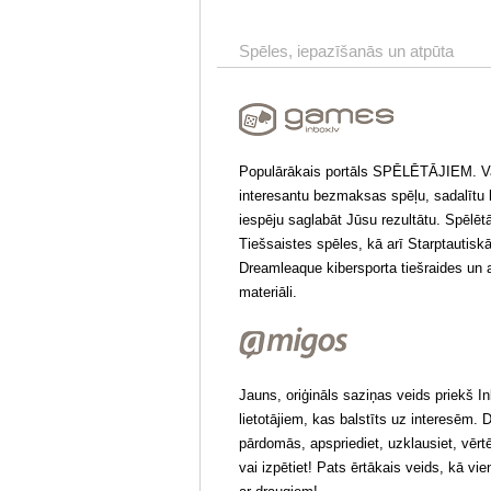
Spēles, iepazīšanās un atpūta
Populārākais portāls SPĒLĒTĀJIEM. Va
interesantu bezmaksas spēļu, sadalītu k
iespēju saglabāt Jūsu rezultātu. Spēlē
Tiešsaistes spēles, kā arī Starptautisk
Dreamleaque kibersporta tiešraides un 
materiāli.
Jauns, oriģināls saziņas veids priekš In
lietotājiem, kas balstīts uz interesēm. 
pārdomās, apspriediet, uzklausiet, vērtēj
vai izpētiet! Pats ērtākais veids, kā vi