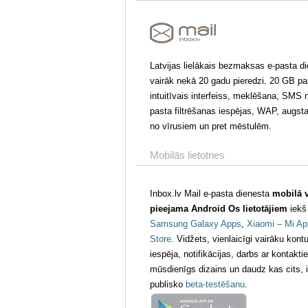
Latvijas lielākais bezmaksas e-pasta di
vairāk nekā 20 gadu pieredzi. 20 GB pa
intuitīvais interfeiss, meklēšana, SMS n
pasta filtrēšanas iespējas, WAP, augst
no vīrusiem un pret mēstulēm.
Mobilās lietotnes
Inbox.lv Mail e-pasta dienesta
mobilā v
pieejama Android Os lietotājiem
iek
Samsung Galaxy Apps
,
Xiaomi – Mi Ap
Store
. Vidžets, vienlaicīgi vairāku kon
iespēja, notifikācijas, darbs ar kontakti
mūsdienīgs dizains un daudz kas cits, i
publisko
beta-testēšanu
.