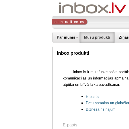
Inbox
en
lv
ru
lt
ee
es
Company
Par mums
Mūsu produkti
Ziņas
Inbox produkti
Inbox.lv ir multifunkcionāls portā
komunikācijas un informācijas apmaiņas 
atpūtai un brīvā laika pavadīšanai:
E-pasts
Datu apmaiņa un glabāša
Biznesa risinājumi
E-pasts