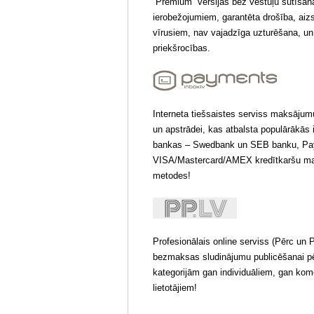
“Premium” versijas bez vēstuļu sūtīšan
ierobežojumiem, garantēta drošība, aiz
vīrusiem, nav vajadzīga uzturēšana, un
priekšrocības.
Interneta tiešsaistes serviss maksāju
un apstrādei, kas atbalsta populārākās 
bankas – Swedbank un SEB banku, Pa
VISA/Mastercard/AMEX kredītkaršu m
metodes!
Profesionālais online serviss (Pērc un 
bezmaksas sludinājumu publicēšanai 
kategorijām gan individuāliem, gan kom
lietotājiem!