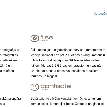
Uz augšu
 fotogrāfiju un
Failu apmaiņas un glabāšanas serviss, kurā katram ir
s fotogrāfijas
iespēja saglabāt līdz pat 20 GB sev svarīgu materiālu.
a, ielādēšana
Inbox Files dod iespēju nosūtīt lejupielādes saites
režīmā un
failiem līdz pat 2.5 GB saviem draugiem un paziņām
jā telefonā.
uz jebkuru e-pasta adresi vai padalīties ar failiem
forumos un blogos!
oniskā kalendāra
Sakārtojiet to cilvēku kontaktinformāciju, ar kuriem
šana.
komunicējiet. Izmantojiet Inbox Contacts un glabājiet