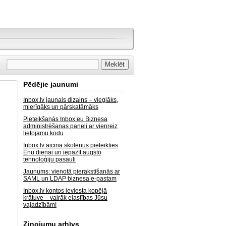
Pēdējie jaunumi
Inbox.lv jaunais dizains – vieglāks,
mierīgāks un pārskatāmāks
Pieteikšanās Inbox.eu Biznesa
administrēšanas panelī ar vienreiz
lietojamu kodu
Inbox.lv aicina skolēnus pieteikties
Ēnu dienai un iepazīt augsto
tehnoloģiju pasauli
Jaunums: vienotā pierakstīšanās ar
SAML un LDAP biznesa e-pastam
Inbox.lv kontos ieviesta kopējā
krātuve – vairāk elastības Jūsu
vajadzībām!
Ziņojumu arhīvs