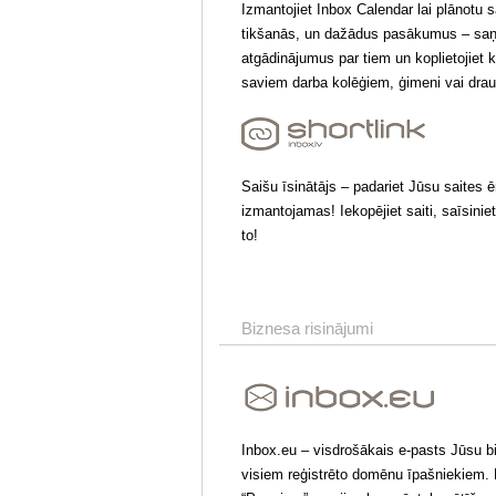
Izmantojiet Inbox Calendar lai plānotu 
tikšanās, un dažādus pasākumus – sa
atgādinājumus par tiem un koplietojiet 
saviem darba kolēģiem, ģimeni vai dra
Saišu īsinātājs – padariet Jūsu saites ē
izmantojamas! Iekopējiet saiti, saīsiniet
to!
Biznesa risinājumi
Inbox.eu – visdrošākais e-pasts Jūsu 
visiem reģistrētо domēnu īpašniekiem