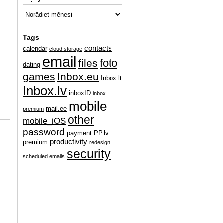
Tags
contacts
calendar
cloud storage
email
foto
files
dating
games
Inbox.eu
Inbox.lt
Inbox.lv
inboxID
inbox
mobile
mail.ee
premium
other
mobile_iOS
password
payment
PP.lv
productivity
premium
redesign
security
scheduled emails