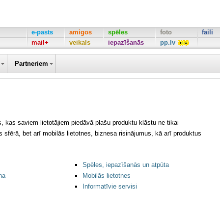
e-pasts
amigos
spēles
foto
faili
mail+
veikals
iepazīšanās
pp.lv
Partneriem
ls, kas saviem lietotājiem piedāvā plašu produktu klāstu ne tikai
sfērā, bet arī mobilās lietotnes, biznesa risinājumus, kā arī produktus
Spēles, iepazīšanās un atpūta
na
Mobilās lietotnes
Informatīvie servisi