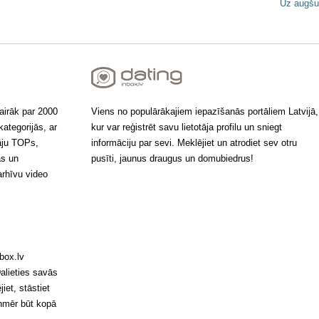
Uz augšu
irāk par 2000
Viens no populārākajiem iepazīšanās portāliem Latvijā,
ategorijās, ar
kur var reģistrēt savu lietotāja profilu un sniegt
tāju TOPs,
informāciju par sevi. Meklējiet un atrodiet sev otru
ās un
pusīti, jaunus draugus un domubiedrus!
arhīvu video
box.lv
Dalieties savās
iet, stāstiet
enmēr būt kopā