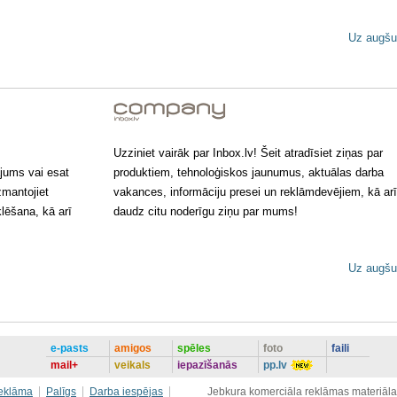
Uz augšu
Uzziniet vairāk par Inbox.lv! Šeit atradīsiet ziņas par
ājums vai esat
produktiem, tehnoloģiskos jaunumus, aktuālas darba
zmantojiet
vakances, informāciju presei un reklāmdevējiem, kā arī
lēšana, kā arī
daudz citu noderīgu ziņu par mums!
Uz augšu
e-pasts
amigos
spēles
foto
faili
mail+
veikals
iepazīšanās
pp.lv
eklāma
Palīgs
Darba iespējas
Jebkura komerciāla reklāmas materiāla i