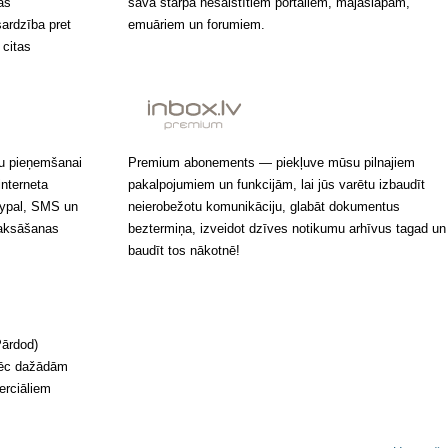
as
savā starpā nesaistītiem portāliem, mājaslapām,
sardzība pret
emuāriem un forumiem.
 citas
mu pieņemšanai
Premium abonements — piekļuve mūsu pilnajiem
interneta
pakalpojumiem un funkcijām, lai jūs varētu izbaudīt
ypal, SMS un
neierobežotu komunikāciju, glabāt dokumentus
aksāšanas
beztermiņa, izveidot dzīves notikumu arhīvus tagad un
baudīt tos nākotnē!
Pārdod)
pēc dažādām
erciāliem