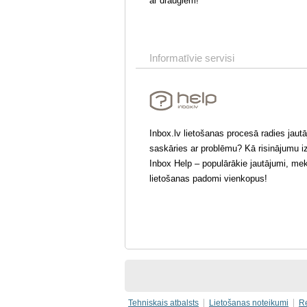
ar draugiem!
Informatīvie servisi
Inbox.lv lietošanas procesā radies jaut
saskāries ar problēmu? Kā risinājumu i
Inbox Help – populārākie jautājumi, mek
lietošanas padomi vienkopus!
Tehniskais atbalsts
Lietošanas noteikumi
R