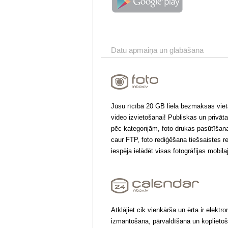
Datu apmaiņa un glabāšana
Jūsu rīcībā 20 GB liela bezmaksas vieta
video izvietošanai! Publiskas un privāta
pēc kategorijām, foto drukas pasūtīšan
caur FTP, foto rediģēšana tiešsaistes 
iespēja ielādēt visas fotogrāfijas mobila
Atklājiet cik vienkārša un ērta ir elektr
izmantošana, pārvaldīšana un koplieto