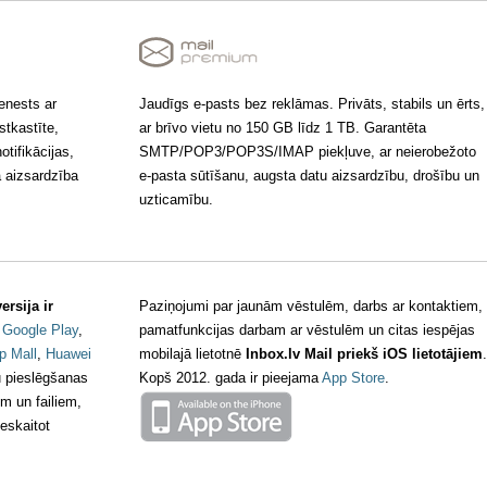
enests ar
Jaudīgs e-pasts bez reklāmas. Privāts, stabils un ērts,
stkastīte,
ar brīvo vietu no 150 GB līdz 1 TB. Garantēta
otifikācijas,
SMTP/POP3/POP3S/IMAP piekļuve, ar neierobežoto
a aizsardzība
e-pasta sūtīšanu, augsta datu aizsardzību, drošību un
uzticamību.
ersija ir
Paziņojumi par jaunām vēstulēm, darbs ar kontaktiem,
š
Google Play
,
pamatfunkcijas darbam ar vēstulēm un citas iespējas
p Mall
,
Huawei
mobilajā lietotnē
Inbox.lv Mail priekš iOS lietotājiem
.
tu pieslēgšanas
Kopš 2012. gada ir pieejama
App Store
.
em un failiem,
eskaitot