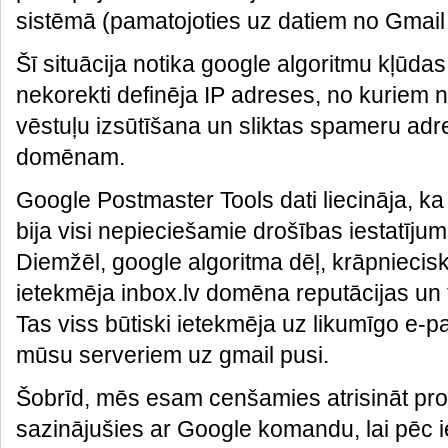
sistēmā (pamatojoties uz datiem no Gmail 
Šī situācija notika google algoritmu kļūda
nekorekti definēja IP adreses, no kuriem 
vēstuļu izsūtīšana un sliktas spameru adr
domēnam.
Google Postmaster Tools dati liecināja, ka
bija visi nepieciešamie drošības iestatījumi
Diemžēl, google algoritma dēļ, krāpniecisk
ietekmēja inbox.lv domēna reputācijas un 
Tas viss būtiski ietekmēja uz likumīgo e-
mūsu serveriem uz gmail pusi.
Šobrīd, mēs esam cenšamies atrisināt p
sazinājušies ar Google komandu, lai pēc i