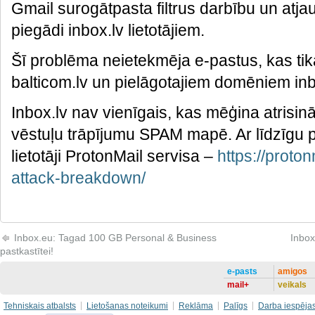
Gmail surogātpasta filtrus darbību un atja
piegādi inbox.lv lietotājiem.
Šī problēma neietekmēja e-pastus, kas tika 
balticom.lv un pielāgotajiem domēniem in
Inbox.lv nav vienīgais, kas mēģina atrisi
vēstuļu trāpījumu SPAM mapē. Ar līdzīgu 
lietotāji ProtonMail servisa –
https://proto
attack-breakdown/
Inbox.eu: Tagad 100 GB Personal & Business
Inbox
pastkastītei!
e-pasts
amigos
mail+
veikals
Tehniskais atbalsts
Lietošanas noteikumi
Reklāma
Palīgs
Darba iespēja