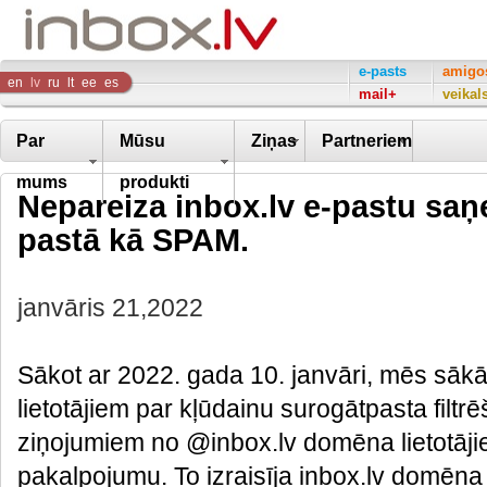
Inbox
e-pasts
amigo
en
lv
ru
lt
ee
es
mail+
veikal
Company
Par
Mūsu
Ziņas
Partneriem
mums
produkti
Nepareiza inbox.lv e-pastu sa
pastā kā SPAM.
janvāris 21,2022
Sākot ar 2022. gada 10. janvāri, mēs sā
lietotājiem par kļūdainu surogātpasta fil
ziņojumiem no @inbox.lv domēna lietotāji
pakalpojumu. To izraisīja inbox.lv domēna