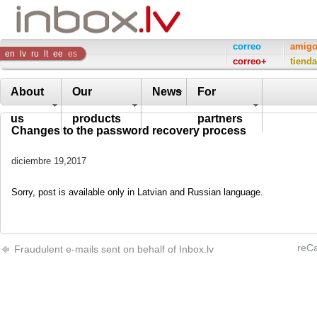
Inbox
correo
amig
en
lv
ru
lt
ee
es
correo+
tienda
Company
About
Our
News
For
us
products
partners
Changes to the password recovery process
diciembre 19,2017
Sorry, post is available only in Latvian and Russian language.
reCa
Fraudulent e-mails sent on behalf of Inbox.lv