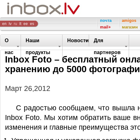
Inbox
почта
amigos
en
lv
ru
lt
ee
es
mail+
магазин
Company
О
Наши
Новости
Для
нас
продукты
партнеров
Inbox Foto – бесплатный онл
хранению до 5000 фотограф
Март 26,2012
С радостью сообщаем, что вышла 
Inbox Foto. Мы хотим обратить ваше 
изменения и главные преимущества это