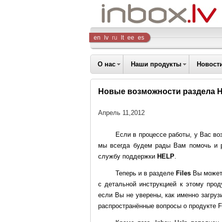
Inbox
en
lv
ru
lt
ee
es
Company
О нас
Наши продукты
Новост
Новые возможности раздела H
Апрель 11,2012
Если в процессе работы, у Вас во
мы всегда будем рады Вам помочь и 
службу поддержки
HELP
.
Теперь и в разделе
Files
Вы может
с детальной инструкцией к этому прод
если Вы не уверены, как именно загру
распространённые вопросы о продукте
F