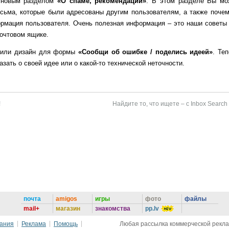
 новым разделом
«О спаме, рекомендации»
. В этом разделе Вы мо
исьма, которые были адресованы другим пользователям, а также почем
рмация пользователя. Очень полезная информация – это наши советы 
очтовом ящике.
овили дизайн для формы
«Сообщи об ошибке / поделись идеей»
. Те
зать о своей идее или о какой-то технической неточности.
!
Найдите то, что ищете – с Inbox Search
почта
amigos
игры
фото
файлы
mail+
магазин
знакомства
pp.lv
вания
Реклама
Помощь
Любая рассылка коммерческой реклам