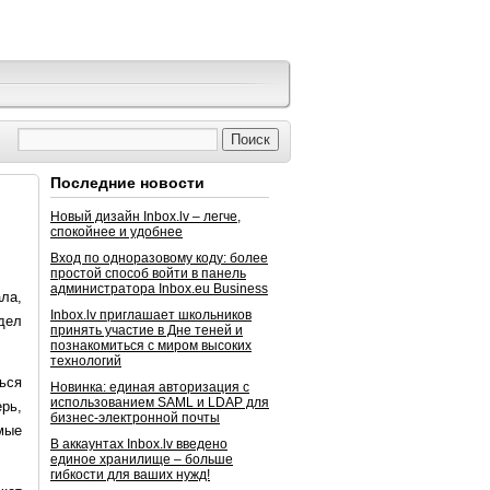
Последние новости
Новый дизайн Inbox.lv – легче,
спокойнее и удобнее
Вход по одноразовому коду: более
простой способ войти в панель
администратора Inbox.eu Business
ала,
Inbox.lv приглашает школьников
дел
принять участие в Дне теней и
познакомиться с миром высоких
технологий
ься
Новинка: единая авторизация с
использованием SAML и LDAP для
рь,
бизнес-электронной почты
мые
В аккаунтах Inbox.lv введено
единое хранилище – больше
гибкости для ваших нужд!