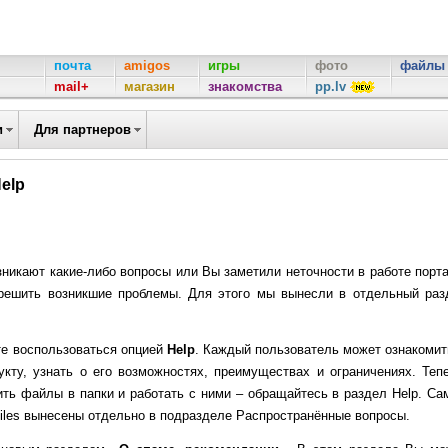
почта
amigos
игры
фото
файлы
mail+
магазин
знакомства
pp.lv
и
Для партнеров
elp
зникают какие-либо вопросы или Вы заметили неточности в работе порт
решить возникшие проблемы. Для этого мы вынесли в отдельный раз
е воспользоваться опцией
Help
. Каждый пользователь может ознакомит
укту, узнать о его возможностях, преимуществах и ограничениях. Тепе
зить файлы в папки и работать с ними – обращайтесь в раздел
Help
. Cа
iles
вынесены отдельно в подразделе
Распространённые вопросы
.