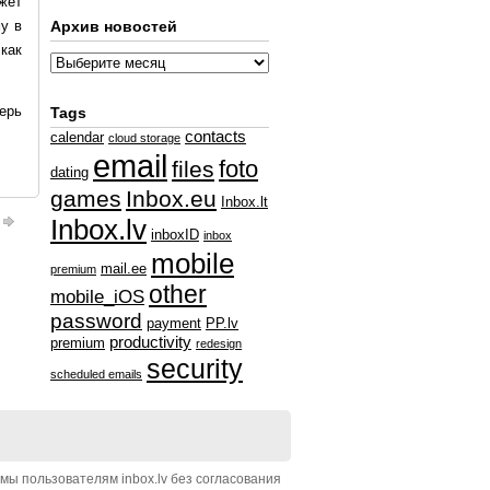
жет
у в
Архив новостей
как
перь
Tags
contacts
calendar
cloud storage
email
foto
files
dating
games
Inbox.eu
Inbox.lt
Inbox.lv
inboxID
inbox
mobile
mail.ee
premium
other
mobile_iOS
password
payment
PP.lv
productivity
premium
redesign
security
scheduled emails
ы пользователям inbox.lv без согласования