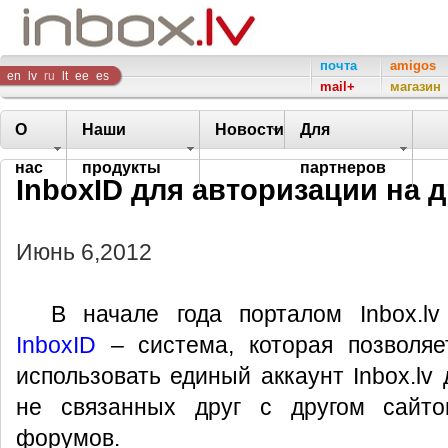
Inbox
почта
amigos
en
lv
ru
lt
ee
es
mail+
магазин
Company
О
Наши
Новости
Для
нас
продукты
партнеров
InboxID для авторизации на 
Июнь 6,2012
В начале года порталом Inbox.l
InboxID
– система, которая позволяе
использовать единый аккаунт Inbox.lv
не связанных друг с другом сайтов
форумов.