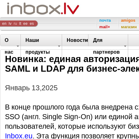
Inbox
почта
amigos
en
lv
ru
lt
ee
es
mail+
магазин
Company
О
Наши
Новости
Для
нас
продукты
партнеров
Новинка: единая авторизаци
SAML и LDAP для бизнес-эле
Январь 13,2025
В конце прошлого года была внедрена 
SSO (англ. Single Sign-On) или единой 
пользователей, которые используют би
Inbox.eu
. Эта функция позволяет круп