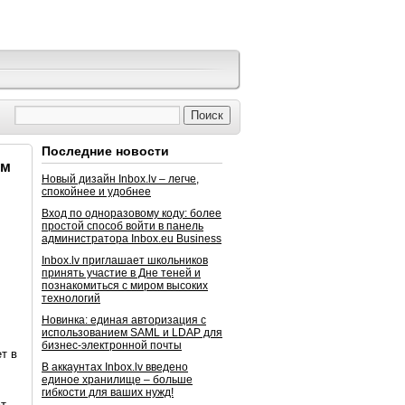
Последние новости
ом
Новый дизайн Inbox.lv – легче,
спокойнее и удобнее
Вход по одноразовому коду: более
простой способ войти в панель
администратора Inbox.eu Business
Inbox.lv приглашает школьников
принять участие в Дне теней и
познакомиться с миром высоких
технологий
Новинка: единая авторизация с
использованием SAML и LDAP для
бизнес-электронной почты
т в
В аккаунтах Inbox.lv введено
единое хранилище – больше
гибкости для ваших нужд!
ют