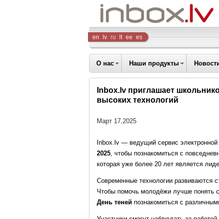
Inbox
en
lv
ru
lt
ee
es
Company
О нас
Наши продукты
Новост
Inbox.lv приглашает школьник
высоких технологий
Март 17,2025
Inbox.lv — ведущий сервис электронной
2025
, чтобы познакомиться с повседнев
которая уже более 20 лет является лид
Современные технологии развиваются ст
Чтобы помочь молодёжи лучше понять с
День теней
познакомиться с различными
Участники смогут наблюдать за работой