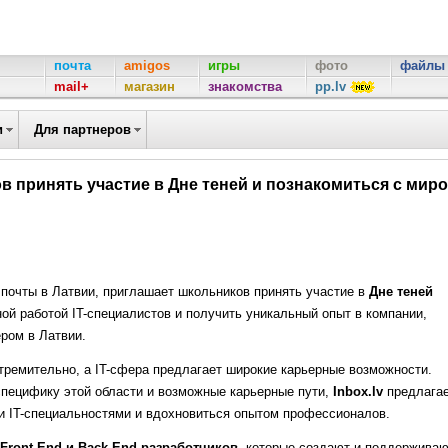
почта
amigos
игры
фото
файлы
mail+
магазин
знакомства
pp.lv
и
Для партнеров
ов принять участие в Дне теней и познакомиться с мир
 почты в Латвии, приглашает школьников принять участие в
Дне теней
ной работой IT-специалистов и получить уникальный опыт в компании,
ером в Латвии.
ремительно, а IT-сфера предлагает широкие карьерные возможности.
пецифику этой области и возможные карьерные пути,
Inbox.lv
предлагае
 IT-специальностями и вдохновиться опытом профессионалов.
Front-End и Back-End разработчиков
, которые создают и поддержива