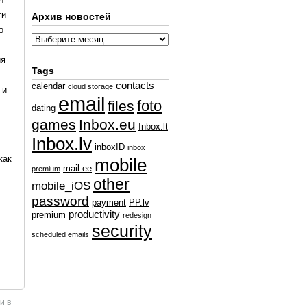
ти
Архив новостей
о
ия
Tags
contacts
calendar
cloud storage
 и
email
foto
files
dating
games
Inbox.eu
Inbox.lt
Inbox.lv
inboxID
inbox
как
mobile
mail.ee
premium
other
mobile_iOS
password
payment
PP.lv
productivity
premium
redesign
security
scheduled emails
и в