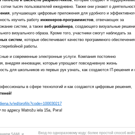
сотни тысяч пользователей ежедневно. Также они узнают о деятельнос
чения
, улучшающих цифровые приложения для удобного и эффективног
ность изучить работу
инженеров-программистов
, отвечающих за
ржание систем, а также
веб-дизайнера
, создающего визуальные решен
ьного визуального образа. Кроме того, участники смогут наблюдать за
ных систем
, которые обеспечивают качество программного обеспечения
сперебойной работы.
сные и современные электронные услуги. Компания постоянно
ия, внедряя инновации, которые упрощают повседневную жизнь
сть для школьников из первых рук узнать, как создаются IT-решения и 
рофессионалы в сфере технологий и как создаются цифровые решения,
теней
!
udiena.lv/ed/profils?code=100030217
v
по адресу Matrožu iela 15a, Рига!
Вход по одноразовому коду: более простой способ войт
ванием SAML и