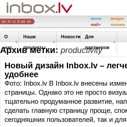
Inbox
почта
amigos
en
lv
ru
lt
ee
es
mail+
магазин
Company
О
Наши
Новости
Для
Архив метки:
нас
продукты
партнеров
productivity
Новый дизайн Inbox.lv – легч
удобнее
Фото: Inbox.lv В Inbox.lv внесены изм
страницы. Однако это не просто визу
тщательно продуманное развитие, нап
сделать главную страницу проще, спо
сегодняшних пользователей, так и д