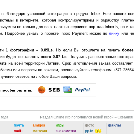
ы благодаря успешной интеграции в продукт Inbox Foto нашего нов
стемы в интернете, которая контролируетприем и обработку платеж
ьзуется не только для всех платных сервисов портала Inbox.lv, но и т
ам. Подробнее узнать о проекте Inbox Payment можно по
линку
или че
ати
1 фотографии – 0.09Ls
. Но если Вы отошлете на печать
более
фии будет составлять
всего 0.07 Ls
. Получить распечатанные фотогра
asts
на всей территории Латвии. Срок изготовления заказа составляет 
роблемы или вопросы по заказам, воспользуйтесь телефоном +371 28664
лучения ответов на любые Ваши вопросы.
 года
Раздел Online игр пополнился новой игрой – Океания!
почта
amigos
игры
фото
файлы
mail+
магазин
знакомства
pp.lv