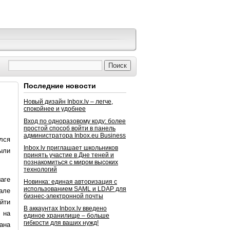
Последние новости
Новый дизайн Inbox.lv – легче,
спокойнее и удобнее
Вход по одноразовому коду: более
простой способ войти в панель
администратора Inbox.eu Business
лся
Inbox.lv приглашает школьников
ыли
принять участие в Дне теней и
познакомиться с миром высоких
технологий
аге
Новинка: единая авторизация с
использованием SAML и LDAP для
але
бизнес-электронной почты
йти
В аккаунтах Inbox.lv введено
 на
единое хранилище – больше
гибкости для ваших нужд!
ана