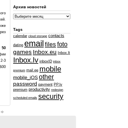
Архив новостей
ого
ей.
акже
Tags
рез
contacts
calendar
cloud storage
email
foto
files
dating
 50
games
Inbox.eu
Inbox.lt
фии
Inbox.lv
2-3
inboxID
inbox
600
mobile
mail.ee
premium
other
mobile_iOS
password
payment
PP.lv
productivity
premium
redesign
security
scheduled emails