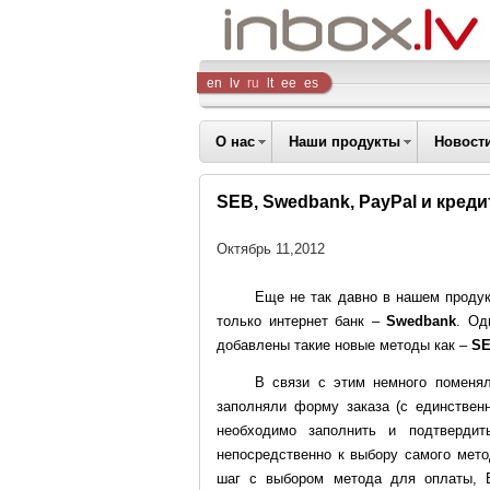
Inbox
en
lv
ru
lt
ee
es
Company
О нас
Наши продукты
Новост
SEB, Swedbank, PayPal и кред
Октябрь 11,2012
Еще не так давно в нашем проду
только интернет банк –
Swedbank
. Од
добавлены такие новые методы как –
SE
В связи с этим немного поменя
заполняли форму заказа (с единствен
необходимо заполнить и подтверди
непосредственно к выбору самого мето
шаг с выбором метода для оплаты, 