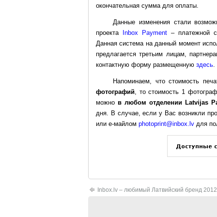
окончательная сумма для оплаты.
Данные изменения стали возможн
проекта
Inbox Payment
– платежной си
Данная система на данный момент испол
предлагается третьим лицам, партнер
контактную форму размещенную
здесь
.
Напоминаем, что стоимость печ
фотографий
, то стоимость 1 фотогра
можно
в любом отделении Latvijas P
дня. В случае, если у Вас возникли п
или е-майлом
photoprint@inbox.lv
для по
Inbox.lv – любимый Латвийский бренд 2012