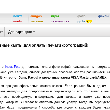
почта
amigos
игры
фото
файлы
mail+
магазин
знакомства
pp.lv
и
Для партнеров
итные карты для оплаты печати фотографий!
кте
Inbox Foto
для оплаты печати фотографий пользователям предлага
нако уже сегодня, список доступных способов оплаты расширился, б
B интернет банк, Paypal и кредитные карты VISA/Mastercard/AMEX
.
лся процесс оформления самого заказа. Если раньше Вы в одном ш
ным методом для пред-оплаты) и подтверждали его, то сейчас в нач
ть всю необходимую информацию для заказа, а затем уже пере
да, которым Вы желаете оплатить данную услугу. Когда Вы перейдете
Вам будут предложены 4 способа, где рядом с каждым будет указ