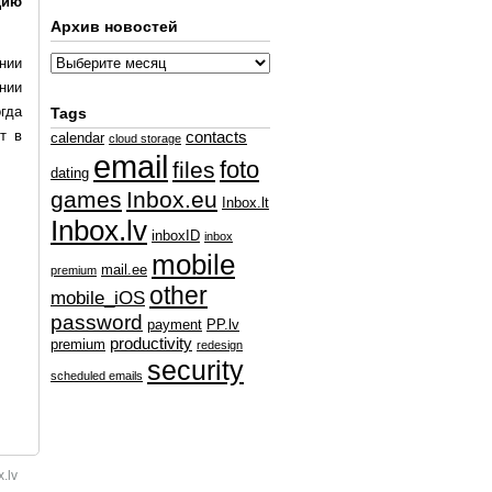
дию
Архив новостей
нии
нии
огда
Tags
т в
contacts
calendar
cloud storage
email
foto
files
dating
games
Inbox.eu
Inbox.lt
Inbox.lv
inboxID
inbox
mobile
mail.ee
premium
other
mobile_iOS
password
payment
PP.lv
productivity
premium
redesign
security
scheduled emails
.lv