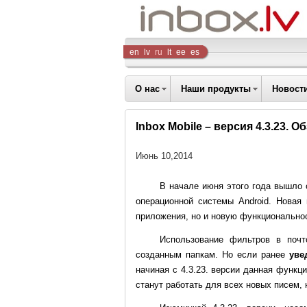
Inbox
en
lv
ru
lt
ee
es
Company
О нас
Наши продукты
Новост
Inbox Mobile – версия 4.3.23. О
Июнь 10,2014
В начале июня этого года вышло 
операционной системы Android. Новая
приложения, но и новую функциональнос
Использование фильтров в почт
созданным папкам. Но если ранее
уве
начиная с 4.3.23. версии данная функц
станут работать для всех новых писем, 