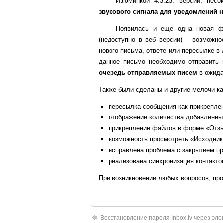
Изюминкой 4.3.23. версии, нес
звукового сигнала для уведомлений 
Появилась и еще одна новая фу
(недоступно в веб версии) – возможн
нового письма, ответе или пересылке в
данное письмо необходимо отправить 
очередь отправляемых писем
в ожида
Также были сделаны и другие мелочи ка
пересылка сообщения как прикрепле
отображение количества добавленны
прикрепление файлов в форме «Отз
возможность просмотреть «Исходник
исправлена проблема с закрытием пр
реализована синхронизация контакто
При возникновении любых вопросов, пр
Восстановление пароля Inbox.lv через эле