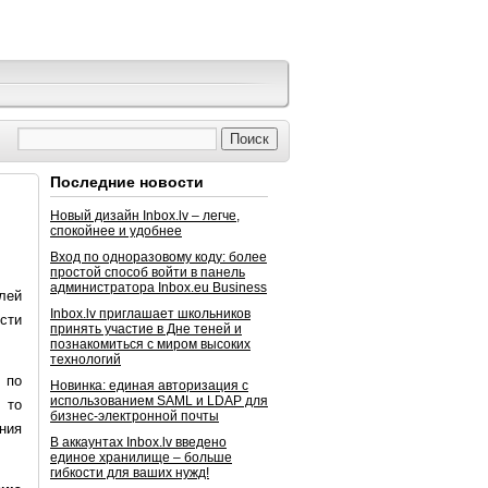
Последние новости
Новый дизайн Inbox.lv – легче,
спокойнее и удобнее
Вход по одноразовому коду: более
простой способ войти в панель
администратора Inbox.eu Business
лей
Inbox.lv приглашает школьников
сти
принять участие в Дне теней и
познакомиться с миром высоких
технологий
 по
Новинка: единая авторизация с
использованием SAML и LDAP для
 то
бизнес-электронной почты
ния
В аккаунтах Inbox.lv введено
единое хранилище – больше
гибкости для ваших нужд!