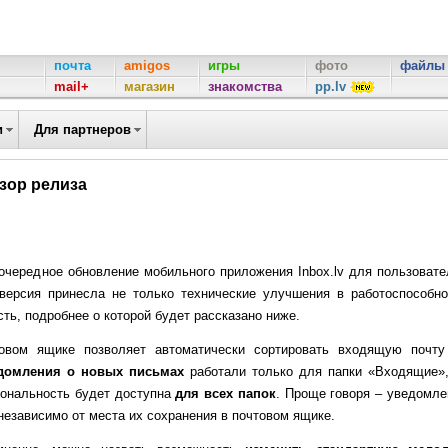
почта
amigos
игры
фото
файлы
mail+
магазин
знакомства
pp.lv
и
Для партнеров
бзор релиза
очередное обновление мобильного приложения Inbox.lv для пользовате
 версия принесла не только технические улучшения в работоспособно
ть, подробнее о которой будет рассказано ниже.
овом ящике позволяет автоматически сортировать входящую почту
домления о новых письмах
работали только для папки «Входящие»,
иональность будет доступна
для всех папок
. Проще говоря – уведомле
независимо от места их сохранения в почтовом ящике.