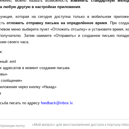
омненно, можно назвать возможность
изменить стандартную мело
на любую другую в настройках приложения
.
нкция, которая на сегодня доступна только в мобильном приложе
ость
отложить отправку письма на определённое время
. При созда
 левом меню выберите пункт «Отложить отсылку» и установите время, к
получателю. Затем нажмите «Отправить» и созданное письмо попаде
нии своего часа.
к:
нный .eml
х адресатов в момент создания письма
ывы»
 сообщения»
иложения через кнопку «Назад»
в
осьба писать по адресу
feedback@inbox.lv
.
«Мой вопрос» для восстановления доступа к порталу inbox
ктронную почту