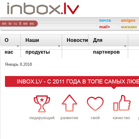
Inbox
почта
amigos
en
lv
ru
lt
ee
es
mail+
магазин
Company
О
Наши
Новости
Для
нас
продукты
партнеров
Январь 8,2018