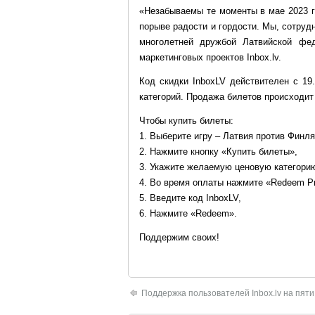
«Незабываемы те моменты в мае 2023 г
порыве радости и гордости. Мы, сотруд
многолетней дружбой Латвийской фед
маркетинговых проектов Inbox.lv.
Код скидки InboxLV действителен с 19.
категорий. Продажа билетов происходит
Чтобы купить билеты:
1. Выберите игру – Латвия против Финля
2. Нажмите кнопку «Купить билеты»,
3. Укажите желаемую ценовую категорию 
4. Во время оплаты нажмите «Redeem P
5. Введите кoд InboxLV,
6. Нажмите «Redeem».
Поддержим своих!
Поддержка пользователей Inbox.lv на пяти