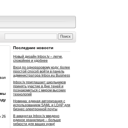
Последние новости
Новый дизайн Inbox.lv – легче,
спокойнее и удобнее
Вход по одноразовому коду: более
простой способ войти в панель
администратора Inbox.eu Business
вая
Inbox.lv приглашает школьников
принять участие в Дне теней и
познакомиться с миром высоких
 мы
технологий
оду
Новинка: единая авторизация с
использованием SAML и LDAP для
бизнес-электронной почты
В аккаунтах Inbox.lv введено
о 26
единое хранилище – больше
гибкости для ваших нужд!