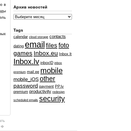
ю в
Архив новостей
орды
ель
Tags
овых
contacts
calendar
cloud storage
email
foto
files
dating
games
Inbox.eu
Inbox.lt
Inbox.lv
inboxID
inbox
mobile
mail.ee
premium
other
mobile_iOS
password
payment
PP.lv
productivity
premium
redesign
security
scheduled emails
ать