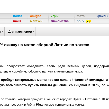
почта
amigos
игры
фото
файлы
mail+
магазин
знакомства
pp.lv
и
Для партнеров
0% скидку на матчи сборной Латвии по хоккею
твии, продолжает объединять своих ради великих целей, поддержи
альную хоккейную сборную на пути к чемпионату мира.
iga пройдут контрольные матчи против сильной финской команды, и
сную возможность купить билеты дешевле, со скидкой в 20 %, по к
 по хоккею, который пройдет в чешских городах Прага и Острава с 10 п
овала провести в Arēna Rīga четыре контрольных матча.