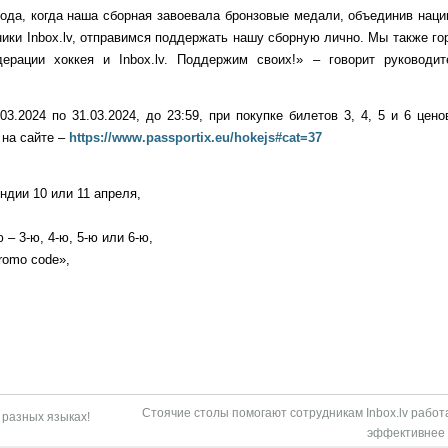
ода, когда наша сборная завоевала бронзовые медали, объединив наци
ники Inbox.lv, отправимся поддержать нашу сборную лично. Мы также г
ерации хоккея и Inbox.lv. Поддержим своих!» – говорит руководит
03.2024 по 31.03.2024, до 23:59, при покупке билетов 3, 4, 5 и 6 цен
 на сайте –
https://www.passportix.eu/hokejs#cat=37
ндии 10 или 11 апреля,
– 3-ю, 4-ю, 5-ю или 6-ю,
romo code»,
Стоячие столы помогают сотрудникам Inbox.lv работ
 разных языках!
эффективнее