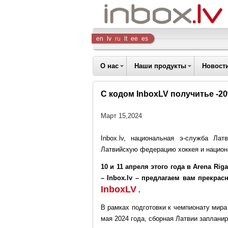
Inbox
en
lv
ru
lt
ee
es
Company
О нас
Наши продукты
Новост
С кодом InboxLV получитьe -2
Март 15,2024
Inbox.lv, национальная э-служба Ла
Латвийскую федерацию хоккея и национ
10 и 11 апреля этого года в Arena R
– Inbox.lv – предлагаем вам прекра
InboxLV
.
В рамках подготовки к чемпионату мира
мая 2024 года, сборная Латвии запланир