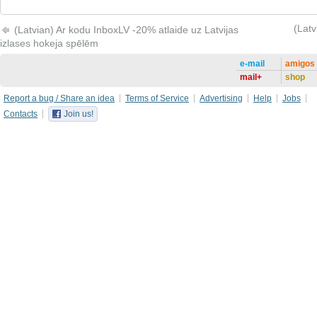
(Latv
(Latvian) Ar kodu InboxLV -20% atlaide uz Latvijas
izlases hokeja spēlēm
e-mail
amigos
mail+
shop
Report a bug / Share an idea
Terms of Service
Advertising
Help
Jobs
Contacts
Join us!