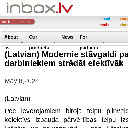
Inbox
e-mail
ami
en
lv
ru
lt
ee
es
mail+
sho
Company
About
Our
News
For
us
products
partners
(Latvian) Modernie stāvgaldi pa
darbiniekiem strādāt efektīvāk
May 8,2024
(Latvian)
Pēc ievērojamiem biroja telpu pilnvei
kolektīvs izbauda pārvērtības telpu iz