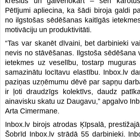
krēslus un galvenokārt – sen kārotus
Pētījumi apliecina, ka šādi biroja galdi pa
no ilgstošas sēdēšanas kaitīgās ietekmes,
motivāciju un produktivitāti.
“Tas var skanēt dīvaini, bet darbinieki 
nevis no stāvēšanas. Ilgstoša sēdēšana 
ietekmes uz veselību, tostarp muguras s
samazinātu locītavu elastību. Inbox.lv d
paziņas uzņēmumu dēvē par sapņu darba v
ir ļoti draudzīgs kolektīvs, daudz pat
ainavisku skatu uz Daugavu,” apgalvo Inb
Arta Cimermane.
Inbox.lv birojs atrodas Ķīpsalā, prestižajā
Šobrīd Inbox.lv strādā 55 darbinieki. In