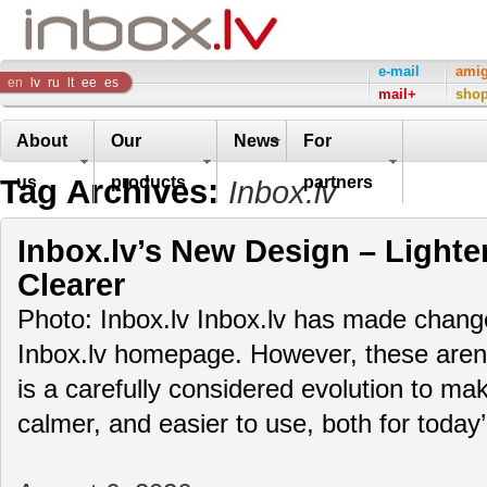
Inbox
e-mail
ami
en
lv
ru
lt
ee
es
mail+
sho
Company
About
Our
News
For
Tag Archives:
us
products
partners
Inbox.lv
Inbox.lv’s New Design – Lighte
Clearer
Photo: Inbox.lv Inbox.lv has made change
Inbox.lv homepage. However, these aren’t
is a carefully considered evolution to m
calmer, and easier to use, both for toda