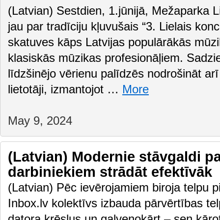
(Latvian) Sestdien, 1.jūnijā, Mežaparka L
jau par tradīciju kļuvušais “3. Lielais kon
skatuves kāps Latvijas populārākās mūz
klasiskās mūzikas profesionāļiem. Sadz
līdzšinējo vērienu palīdzēs nodrošināt arī
lietotāji, izmantojot …
More
May 9, 2024
(Latvian) Modernie stāvgaldi pa
darbiniekiem strādāt efektīvāk
(Latvian) Pēc ievērojamiem biroja telpu 
Inbox.lv kolektīvs izbauda pārvērtības te
datora krēslus un galvenokārt – sen kāro