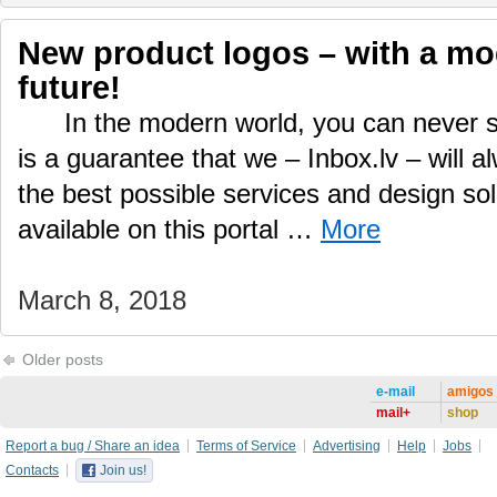
New product logos – with a mod
future!
In the modern world, you can never s
is a guarantee that we – Inbox.lv – will a
the best possible services and design sol
available on this portal …
More
March 8, 2018
Older posts
e-mail
amigos
mail+
shop
Report a bug / Share an idea
Terms of Service
Advertising
Help
Jobs
Contacts
Join us!