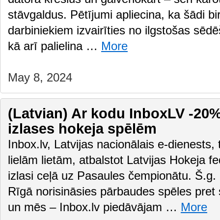
stāvgaldus. Pētījumi apliecina, ka šādi bir
darbiniekiem izvairīties no ilgstošas sēd
kā arī palielina …
More
May 8, 2024
(Latvian) Ar kodu InboxLV -20% 
izlases hokeja spēlēm
Inbox.lv, Latvijas nacionālais e-dienests,
lielām lietām, atbalstot Latvijas Hokeja f
izlasi ceļā uz Pasaules čempionātu. Š.g. 
Rīgā norisināsies pārbaudes spēles pre
un mēs – Inbox.lv piedāvājam …
More