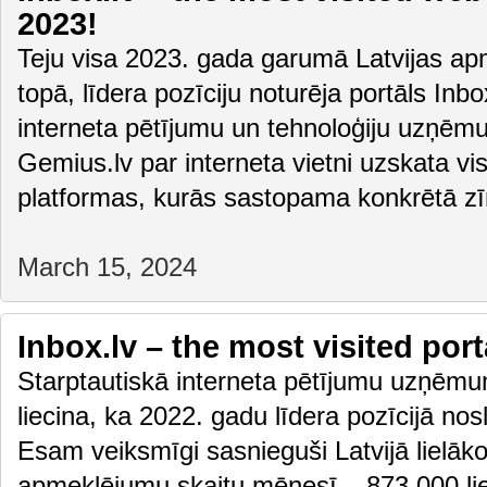
2023!
Teju visa 2023. gada garumā Latvijas apm
topā, līdera pozīciju noturēja portāls Inbox
interneta pētījumu un tehnoloģiju uzņēm
Gemius.lv par interneta vietni uzskata vis
platformas, kurās sastopama konkrētā z
March 15, 2024
Inbox.lv – the most visited port
Starptautiskā interneta pētījumu uzņēmu
liecina, ka 2022. gadu līdera pozīcijā nos
Esam veiksmīgi sasnieguši Latvijā lielāko
apmeklējumu skaitu mēnesī – 873 000 lie