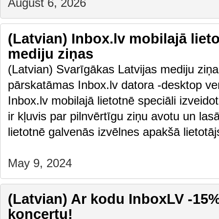
August 6, 2026
(Latvian) Inbox.lv mobilajā liet
mediju ziņas
(Latvian) Svarīgākas Latvijas mediju ziņas
pārskatāmas Inbox.lv datora -desktop vers
Inbox.lv mobilajā lietotnē speciāli izveido
ir kļuvis par pilnvērtīgu ziņu avotu un las
lietotnē galvenās izvēlnes apakšā lietot
May 9, 2024
(Latvian) Ar kodu InboxLV -15% 
koncertu!