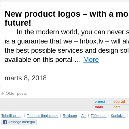
New product logos – with a mod
future!
In the modern world, you can never s
is a guarantee that we – Inbox.lv – will a
the best possible services and design sol
available on this portal …
More
märts 8, 2018
Older posts
e-post
sõbrad
mail+
osta
Tehniline tugi
Teenuse tingimused
Reklaam
Abi
Töökohad
Kontaktid
Ühinege meiega!