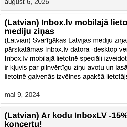
august 6, 2026
(Latvian) Inbox.lv mobilajā liet
mediju ziņas
(Latvian) Svarīgākas Latvijas mediju ziņas
pārskatāmas Inbox.lv datora -desktop vers
Inbox.lv mobilajā lietotnē speciāli izveido
ir kļuvis par pilnvērtīgu ziņu avotu un las
lietotnē galvenās izvēlnes apakšā lietot
mai 9, 2024
(Latvian) Ar kodu InboxLV -15% 
koncertu!