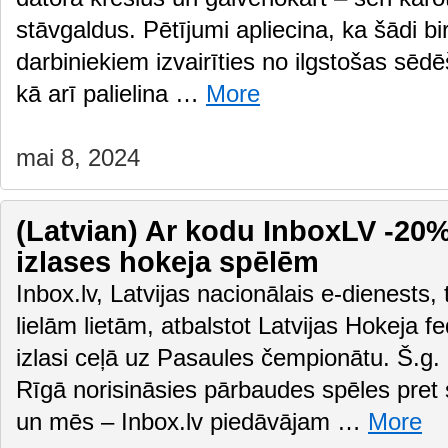
stāvgaldus. Pētījumi apliecina, ka šādi bir
darbiniekiem izvairīties no ilgstošas sēd
kā arī palielina …
More
mai 8, 2024
(Latvian) Ar kodu InboxLV -20% 
izlases hokeja spēlēm
Inbox.lv, Latvijas nacionālais e-dienests,
lielām lietām, atbalstot Latvijas Hokeja f
izlasi ceļā uz Pasaules čempionātu. Š.g. 
Rīgā norisināsies pārbaudes spēles pre
un mēs – Inbox.lv piedāvājam …
More