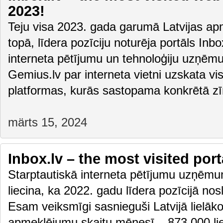
2023!
Teju visa 2023. gada garumā Latvijas apm
topā, līdera pozīciju noturēja portāls Inbox
interneta pētījumu un tehnoloģiju uzņēm
Gemius.lv par interneta vietni uzskata vis
platformas, kurās sastopama konkrētā z
märts 15, 2024
Inbox.lv – the most visited port
Starptautiskā interneta pētījumu uzņēmu
liecina, ka 2022. gadu līdera pozīcijā nos
Esam veiksmīgi sasnieguši Latvijā lielāko
apmeklējumu skaitu mēnesī – 873 000 lie