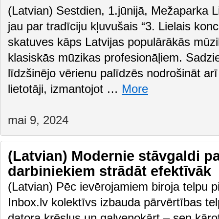
(Latvian) Sestdien, 1.jūnijā, Mežaparka L
jau par tradīciju kļuvušais “3. Lielais kon
skatuves kāps Latvijas populārākās mūz
klasiskās mūzikas profesionāļiem. Sadz
līdzšinējo vērienu palīdzēs nodrošināt arī
lietotāji, izmantojot …
More
mai 9, 2024
(Latvian) Modernie stāvgaldi pa
darbiniekiem strādāt efektīvāk
(Latvian) Pēc ievērojamiem biroja telpu 
Inbox.lv kolektīvs izbauda pārvērtības te
datora krēslus un galvenokārt – sen kāro