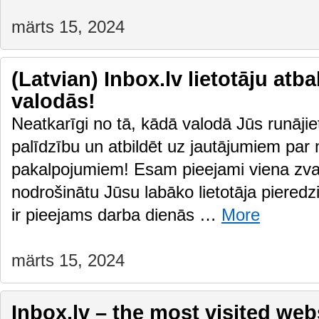
märts 15, 2024
(Latvian) Inbox.lv lietotāju atb
valodās!
Neatkarīgi no tā, kādā valodā Jūs runājiet
palīdzību un atbildēt uz jautājumiem par
pakalpojumiem! Esam pieejami viena zvan
nodrošinātu Jūsu labāko lietotāja pieredzi
ir pieejams darba dienās …
More
märts 15, 2024
Inbox.lv – the most visited webs