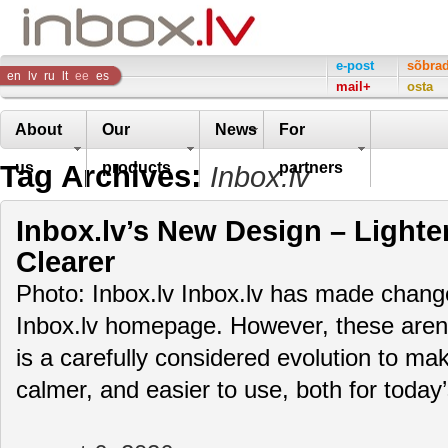
Inbox
e-post
sõbra
en
lv
ru
lt
ee
es
mail+
osta
Company
About
Our
News
For
Tag Archives:
us
products
partners
Inbox.lv
Inbox.lv’s New Design – Lighte
Clearer
Photo: Inbox.lv Inbox.lv has made change
Inbox.lv homepage. However, these aren’t
is a carefully considered evolution to m
calmer, and easier to use, both for toda