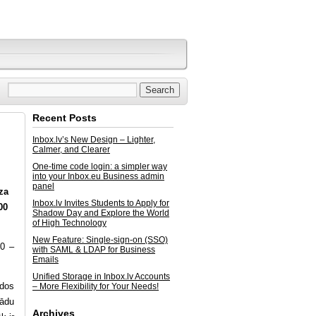
Recent Posts
Inbox.lv’s New Design – Lighter,
Calmer, and Clearer
One-time code login: a simpler way
into your Inbox.eu Business admin
panel
za
Inbox.lv Invites Students to Apply for
00
Shadow Day and Explore the World
of High Technology
New Feature: Single-sign-on (SSO)
00 –
with SAML & LDAP for Business
Emails
Unified Storage in Inbox.lv Accounts
ādos
– More Flexibility for Your Needs!
žādu
Archives