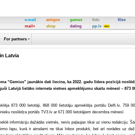
e-mail
amigos
games
foto
files
mail+
shop
dating
pp.lv
For partners
in Latvia
ma “Gemius” jaunākie dati liecina, ka 2022. gadu līdera pozīcijā noslēd
guši Latvijā lielāko interneta vietnes apmeklējumu skaitu mēnesī – 873 0
lēja 873 000 lietotāji, 868 000 lietotāju apmeklēja portālu Delfi.lv, 759 0
cinieku noslēdza portāls TV3.lv ar 671 000 lietotājiem decembra mēnesī.
k meklē informāciju dažādās vietnēs, nevis paļaujas tikai uz vienu redakciju. Š
v pirmo lapu, kurā ir atrodami ne tikai Inbox produkti, bet arī norādes uz da