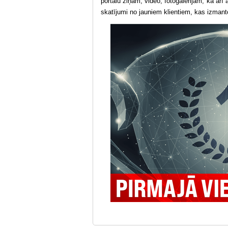
portālu ziņām, video, fotogalerijām, kā arī
skatījumi no jauniem klientiem, kas izmanto