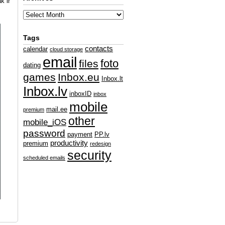
k ir
Tags
contacts
calendar
cloud storage
email
foto
files
dating
games
Inbox.eu
Inbox.lt
Inbox.lv
inboxID
inbox
mobile
mail.ee
premium
other
mobile_iOS
password
payment
PP.lv
productivity
premium
redesign
security
scheduled emails