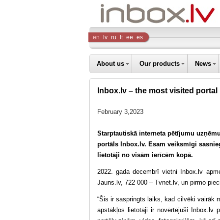
Inbox
en
lv
ru
lt
ee
es
Company
About us
Our products
News
Inbox.lv – the most visited portal 
February 3,2023
Starptautiskā interneta pētījumu uzņēmu
portāls Inbox.lv. Esam veiksmīgi sasnie
lietotāji no visām ierīcēm kopā.
2022. gada decembrī vietni Inbox.lv apmek
Jauns.lv, 722 000 – Tvnet.lv, un pirmo pie
“Šis ir saspringts laiks, kad cilvēki vairā
apstākļos lietotāji ir novērtējuši Inbox.l