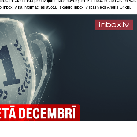
 atrodami aktuālākie piedāvājumi. Mēs novērojam, ka Inbox.lv lapā arvien vairā
 Inbox.lv kā informācijas avotu,” skaidro Inbox.lv īpašnieks Andris Griķis.