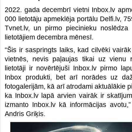
2022. gada decembrī vietni Inbox.lv apme
000 lietotāju apmeklēja portālu Delfi.lv, 
Tvnet.lv, un pirmo piecinieku noslēdza
lietotājiem decembra mēnesī.
“Šis ir saspringts laiks, kad cilvēki vair
vietnēs, nevis paļaujas tikai uz vienu 
lietotāji ir novērtējuši Inbox.lv pirmo la
Inbox produkti, bet arī norādes uz da
fotogalerijām, kā arī atrodami aktuālākie
ka Inbox.lv lapā arvien vairāk ir skatīju
izmanto Inbox.lv kā informācijas avotu,”
Andris Griķis.