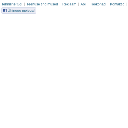
Tehniline tugi
Teenuse tingimused
Reklaam
Abi
Töökohad
Kontaktid
Ühinege meiega!