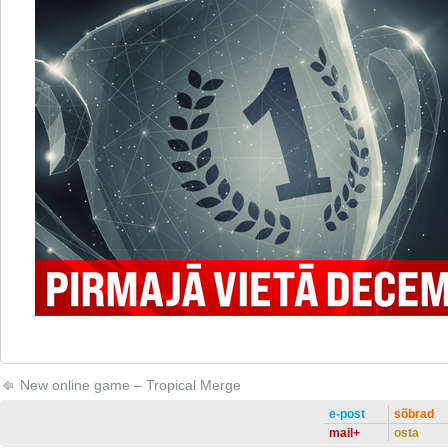
New online game – Tropical Merge
e-post
sõbrad
mail+
osta