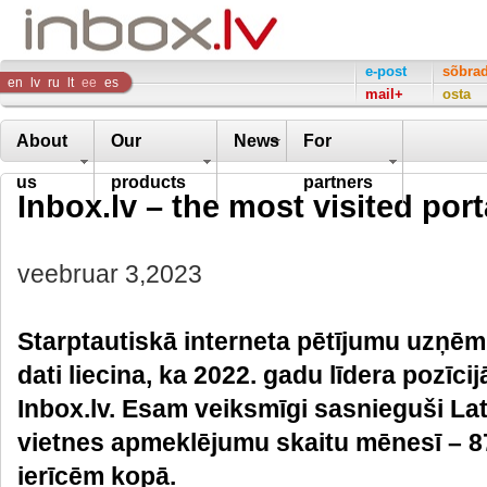
Inbox
e-post
sõbra
en
lv
ru
lt
ee
es
mail+
osta
Company
About
Our
News
For
us
products
partners
Inbox.lv – the most visited port
veebruar 3,2023
Starptautiskā interneta pētījumu uzņ
dati liecina, ka 2022. gadu līdera pozīci
Inbox.lv. Esam veiksmīgi sasnieguši Latv
vietnes apmeklējumu skaitu mēnesī – 87
ierīcēm kopā.