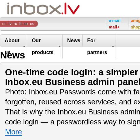
Inbox
e-mail
ami
en
lv
ru
lt
ee
es
mail+
sho
Company
About
Our
News
For
News
us
products
partners
One-time code login: a simpler
Inbox.eu Business admin pane
Photo: Inbox.eu Passwords come with fam
forgotten, reused across services, and e
That is why the Inbox.eu Business admin
code login — a passwordless way to sig
More