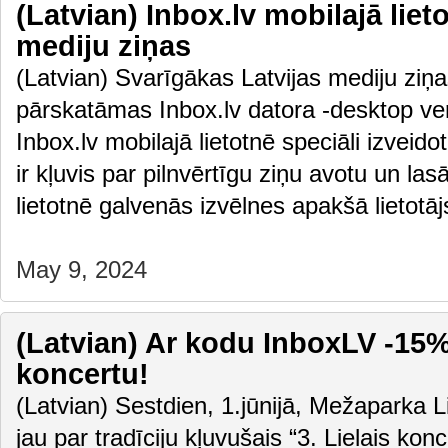
(Latvian) Inbox.lv mobilajā liet
mediju ziņas
(Latvian) Svarīgākas Latvijas mediju ziņas
pārskatāmas Inbox.lv datora -desktop vers
Inbox.lv mobilajā lietotnē speciāli izveido
ir kļuvis par pilnvērtīgu ziņu avotu un las
lietotnē galvenās izvēlnes apakšā lietot
May 9, 2024
(Latvian) Ar kodu InboxLV -15% 
koncertu!
(Latvian) Sestdien, 1.jūnijā, Mežaparka L
jau par tradīciju kļuvušais “3. Lielais kon