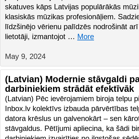
skatuves kāps Latvijas populārākās mūz
klasiskās mūzikas profesionāļiem. Sadz
līdzšinējo vērienu palīdzēs nodrošināt arī
lietotāji, izmantojot …
More
May 9, 2024
(Latvian) Modernie stāvgaldi pa
darbiniekiem strādāt efektīvāk
(Latvian) Pēc ievērojamiem biroja telpu 
Inbox.lv kolektīvs izbauda pārvērtības te
datora krēslus un galvenokārt – sen kāro
stāvgaldus. Pētījumi apliecina, ka šādi bir
darbiniekiem izvairīties no ilgstošas sēd