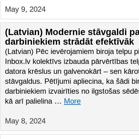
May 9, 2024
(Latvian) Modernie stāvgaldi pa
darbiniekiem strādāt efektīvāk
(Latvian) Pēc ievērojamiem biroja telpu 
Inbox.lv kolektīvs izbauda pārvērtības te
datora krēslus un galvenokārt – sen kāro
stāvgaldus. Pētījumi apliecina, ka šādi bir
darbiniekiem izvairīties no ilgstošas sēd
kā arī palielina …
More
May 8, 2024