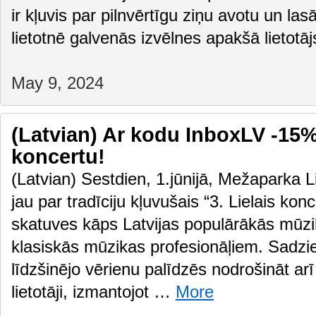
ir kļuvis par pilnvērtīgu ziņu avotu un las
lietotnē galvenās izvēlnes apakšā lietot
May 9, 2024
(Latvian) Ar kodu InboxLV -15% 
koncertu!
(Latvian) Sestdien, 1.jūnijā, Mežaparka L
jau par tradīciju kļuvušais “3. Lielais kon
skatuves kāps Latvijas populārākās mūz
klasiskās mūzikas profesionāļiem. Sadz
līdzšinējo vērienu palīdzēs nodrošināt arī
lietotāji, izmantojot …
More