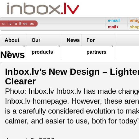
Inbox
e-mail
ami
en
lv
ru
lt
ee
es
mail+
sho
Company
About
Our
News
For
News
us
products
partners
Inbox.lv’s New Design – Lighte
Clearer
Photo: Inbox.lv Inbox.lv has made change
Inbox.lv homepage. However, these aren’t
is a carefully considered evolution to m
calmer, and easier to use, both for toda