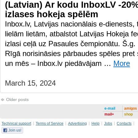
(Latvian) Ar kodu InboxLV -20% 
izlases hokeja spēlēm
Inbox.lv, Latvijas nacionālais e-dienests,
lielām lietām, atbalstot Latvijas Hokeja f
izlasi ceļā uz Pasaules čempionātu. Š.g. 
Rīgā norisināsies pārbaudes spēles pre
un mēs – Inbox.lv piedāvājam …
More
March 15, 2024
Older posts
e-mail
amigos
mail+
shop
Technical support
Terms of Service
Advertising
Help
Jobs
Contacts
Join us!