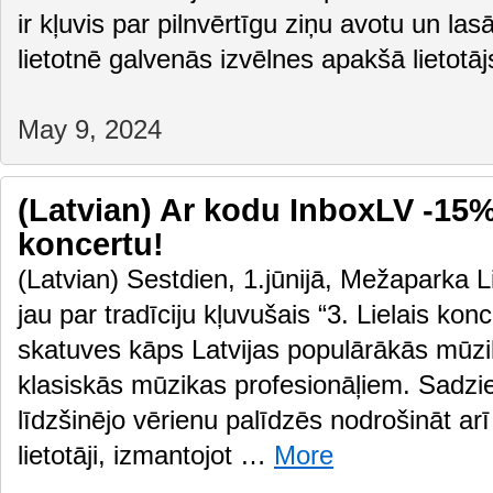
ir kļuvis par pilnvērtīgu ziņu avotu un las
lietotnē galvenās izvēlnes apakšā lietot
May 9, 2024
(Latvian) Ar kodu InboxLV -15% 
koncertu!
(Latvian) Sestdien, 1.jūnijā, Mežaparka L
jau par tradīciju kļuvušais “3. Lielais kon
skatuves kāps Latvijas populārākās mūz
klasiskās mūzikas profesionāļiem. Sadz
līdzšinējo vērienu palīdzēs nodrošināt arī
lietotāji, izmantojot …
More