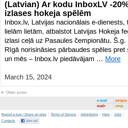
(Latvian) Ar kodu InboxLV -20% 
izlases hokeja spēlēm
Inbox.lv, Latvijas nacionālais e-dienests,
lielām lietām, atbalstot Latvijas Hokeja f
izlasi ceļā uz Pasaules čempionātu. Š.g. 
Rīgā norisināsies pārbaudes spēles pre
un mēs – Inbox.lv piedāvājam …
More
March 15, 2024
Older posts
e-mail
amigos
mail+
shop
Report a bug / Share an idea
Terms of Service
Advertising
Help
Jobs
Contacts
Join us!