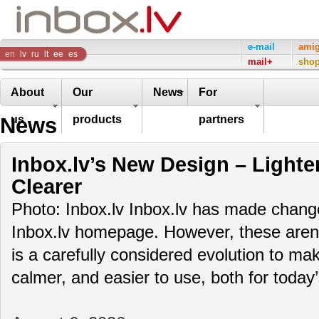
Inbox
e-mail
ami
en
lv
ru
lt
ee
es
mail+
sho
Company
About
Our
News
For
News
us
products
partners
Inbox.lv’s New Design – Lighte
Clearer
Photo: Inbox.lv Inbox.lv has made change
Inbox.lv homepage. However, these aren’t
is a carefully considered evolution to m
calmer, and easier to use, both for toda