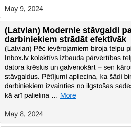
May 9, 2024
(Latvian) Modernie stāvgaldi pa
darbiniekiem strādāt efektīvāk
(Latvian) Pēc ievērojamiem biroja telpu 
Inbox.lv kolektīvs izbauda pārvērtības te
datora krēslus un galvenokārt – sen kāro
stāvgaldus. Pētījumi apliecina, ka šādi bir
darbiniekiem izvairīties no ilgstošas sēd
kā arī palielina …
More
May 8, 2024