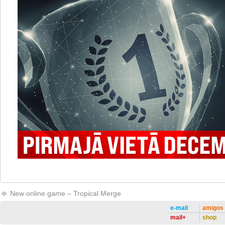
New online game – Tropical Merge
e-mail
amigos
mail+
shop