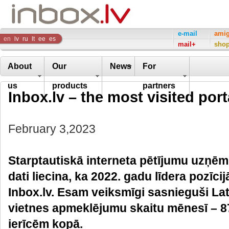
Inbox
e-mail
ami
en
lv
ru
lt
ee
es
mail+
sho
Company
About
Our
News
For
us
products
partners
Inbox.lv – the most visited port
February 3,2023
Starptautiskā interneta pētījumu uzņ
dati liecina, ka 2022. gadu līdera pozīci
Inbox.lv. Esam veiksmīgi sasnieguši Latv
vietnes apmeklējumu skaitu mēnesī – 87
ierīcēm kopā.