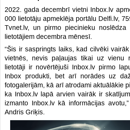
2022. gada decembrī vietni Inbox.lv apme
000 lietotāju apmeklēja portālu Delfi.lv, 
Tvnet.lv, un pirmo piecinieku noslēdza
lietotājiem decembra mēnesī.
“Šis ir saspringts laiks, kad cilvēki vair
vietnēs, nevis paļaujas tikai uz vienu 
lietotāji ir novērtējuši Inbox.lv pirmo la
Inbox produkti, bet arī norādes uz da
fotogalerijām, kā arī atrodami aktuālākie
ka Inbox.lv lapā arvien vairāk ir skatīju
izmanto Inbox.lv kā informācijas avotu,”
Andris Griķis.