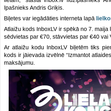
lietām,” stāsta Inbox.lv līdzīpašnieks And
īpašnieks Andris Griķis.
Biļetes var iegādāties interneta lapā
lielk
Atlaižu kods InboxLV ir spēkā no 7. maija 
sēdvietas par €70, stāvvietas par €40 vai 
Ar atlaižu kodu InboxLV biļetēm tiks pie
kods ir jāievada izvēlnē “Izmantot atlaid
maksājumu.