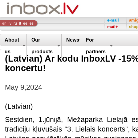
Inbox
e-mail
ami
en
lv
ru
lt
ee
es
mail+
sho
Company
About
Our
News
For
us
products
partners
(Latvian) Ar kodu InboxLV -15% 
koncertu!
May 9,2024
(Latvian)
Sestdien, 1.jūnijā, Mežaparka Lielajā e
tradīciju kļuvušais “3. Lielais koncerts”,