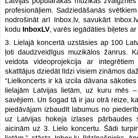
Latvijas populārākās mūzikas zvaigznes
profesionāļiem. Sadziedāšanās svētkiem 
nodrošināt arī Inbox.lv, savukārt Inbox.lv 
kodu
InboxLV
, varēs iegādāties biļetes ar
3. Lielajā koncertā uzstāsies ap 100 Lat
ļoti daudzveidīgus muzikālos žanrus. Ka
veidota videoprojekcija ar integrētiem
skatītājus dziedāt līdzi visiem zināmos d
“Lielkoncerts ir kā izcila dāvana sākoties
lielajām Latvijas lietām, uz kuru mēs –
savējiem. Un šogad tā ir jau otrā reize, ka
piedāvājam izbaudīt labumus no piederība
uz Latvijas hokeja izlases pārbaudes 
aicinām uz 3. Lielo koncertu. Šādi turpi