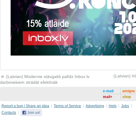
(Latvian) In
(Latvian) Modernie stāvgaldi palīdz Inbox.lv
darbiniekiem strādāt efektīvāk
e-mail
amigos
mail+
shop
Report a bug / Share an idea
Terms of Service
Advertising
Help
Jobs
Contacts
Join us!