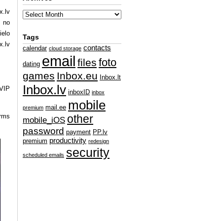
x.lv
s no
ielo
Tags
x.lv
contacts
calendar
cloud storage
email
foto
files
dating
games
Inbox.eu
Inbox.lt
Inbox.lv
 VIP
inboxID
inbox
mobile
mail.ee
premium
irms
other
mobile_iOS
password
payment
PP.lv
productivity
premium
redesign
security
scheduled emails