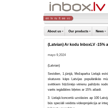
Inbox
en
lv
ru
lt
ee
es
Company
About us
Our products
News
(Latvian) Ar kodu InboxLV -15% at
mayo 9,2024
(Latvian)
Sestdien, 1.jūnijā, Mežaparka Lielajā estr
skatuves kāps Latvijas populārākās mū
svētkiem līdzšinējo vērienu palīdzēs nodro
varēs iegādāties biļetes ar 15% atlaidi.
3. Lielajā koncertā uzstāsies ap 100 Latvi
būs speciāli veidota videoprojekcija ar int