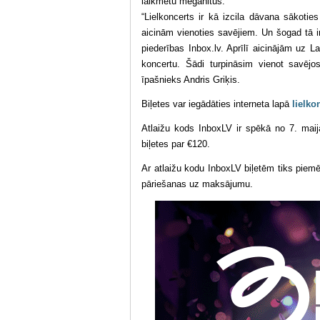
laikmetu megahitus.
“Lielkoncerts ir kā izcila dāvana sākotie
aicinām vienoties savējiem. Un šogad tā ir
piederības Inbox.lv. Aprīlī aicinājām uz 
koncertu. Šādi turpināsim vienot savējos 
īpašnieks Andris Griķis.
Biļetes var iegādāties interneta lapā
lielko
Atlaižu kods InboxLV ir spēkā no 7. maij
biļetes par €120.
Ar atlaižu kodu InboxLV biļetēm tiks piemē
pāriešanas uz maksājumu.