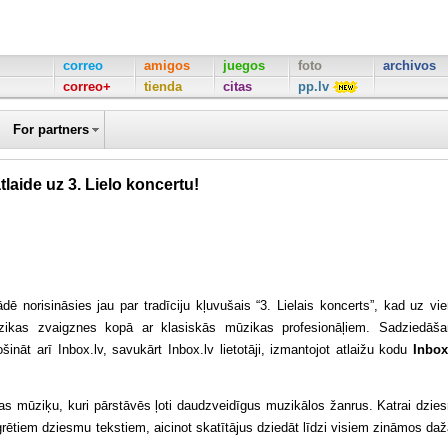
correo
amigos
juegos
foto
archivos
correo+
tienda
citas
pp.lv
For partners
laide uz 3. Lielo koncertu!
ādē norisināsies jau par tradīciju kļuvušais “3. Lielais koncerts”, kad uz vi
zikas zvaigznes kopā ar klasiskās mūzikas profesionāļiem. Sadziedāš
šināt arī Inbox.lv, savukārt Inbox.lv lietotāji, izmantojot atlaižu kodu
Inbo
jas mūziķu, kuri pārstāvēs ļoti daudzveidīgus muzikālos žanrus. Katrai dzie
egrētiem dziesmu tekstiem, aicinot skatītājus dziedāt līdzi visiem zināmos da