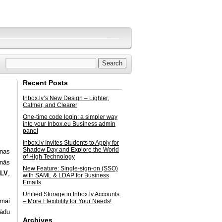
Recent Posts
Inbox.lv’s New Design – Lighter,
Calmer, and Clearer
One-time code login: a simpler way
into your Inbox.eu Business admin
panel
Inbox.lv Invites Students to Apply for
Shadow Day and Explore the World
enas
of High Technology
anās
New Feature: Single-sign-on (SSO)
xLV
,
with SAML & LDAP for Business
Emails
Unified Storage in Inbox.lv Accounts
smai
– More Flexibility for Your Needs!
žādu
Archives