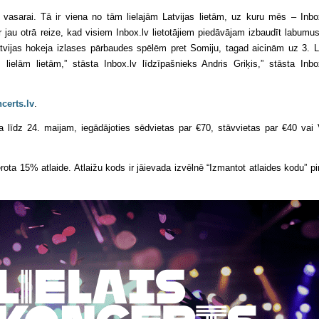
s vasarai. Tā ir viena no tām lielajām Latvijas lietām, uz kuru mēs – Inbo
 jau otrā reize, kad visiem Inbox.lv lietotājiem piedāvājam izbaudīt labumu
Latvijas hokeja izlases pārbaudes spēlēm pret Somiju, tagad aicinām uz 3. L
lielām lietām,” stāsta Inbox.lv līdzīpašnieks Andris Griķis,” stāsta Inbo
ncerts.lv
.
a līdz 24. maijam, iegādājoties sēdvietas par €70, stāvvietas par €40 vai
rota 15% atlaide. Atlaižu kods ir jāievada izvēlnē “Izmantot atlaides kodu” p