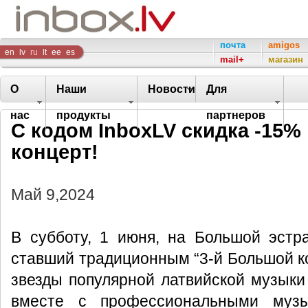
Inbox
почта
amigos
en
lv
ru
lt
ee
es
mail+
магазин
Company
О
Наши
Новости
Для
нас
продукты
партнеров
С кодом InboxLV скидка -15%
концерт!
Май 9,2024
В субботу, 1 июня, на Большой эстр
ставший традиционным “3-й Большой ко
звезды популярной латвийской музыки
вместе с профессиональными музы