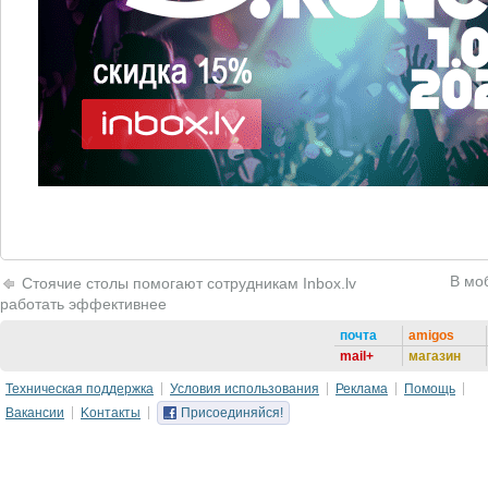
В мо
Стоячие столы помогают сотрудникам Inbox.lv
работать эффективнее
почта
amigos
mail+
магазин
Техническая поддержка
Условия использования
Реклама
Помощь
Вакансии
Kонтакты
Присоединяйся!