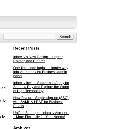
Recent Posts
Inbox.lv’s New Design – Lighter,
Calmer, and Clearer
One-time code login: a simpler way
into your Inbox.eu Business admin
panel
Inbox.lv Invites Students to Apply for
Shadow Day and Explore the World
 arī
of High Technology
New Feature: Single-sign-on (SSO)
x.lv
with SAML & LDAP for Business
Emails
Unified Storage in Inbox.lv Accounts
.lv,
– More Flexibility for Your Needs!
Archives