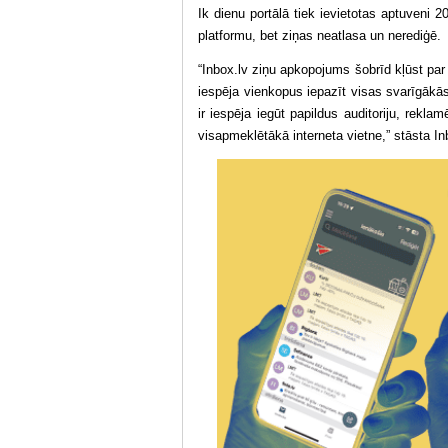
Ik dienu portālā tiek ievietotas aptuveni 
platformu, bet ziņas neatlasa un nerediģē.
“Inbox.lv ziņu apkopojums šobrīd kļūst par 
iespēja vienkopus iepazīt visas svarīgākās
ir iespēja iegūt papildus auditoriju, rekla
visapmeklētākā interneta vietne,” stāsta In