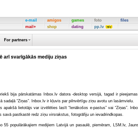
e-mail
amigos
games
foto
files
mail+
shop
dating
pp.lv
For partners
nē arī svarīgākās mediju ziņas
riekš bija pārskatāmas Inbox.lv datora -desktop versijā, tagad ir pieejamas
jā sadaļā “Ziņas”. Inbox.lv ir kļuvis par pilnvērtīgu ziņu avotu un lasāmvielu.
s apakšā lietotājs var izvēlēties lasīt “Ienākošos e-pastus” vai “Ziņas”. Inbo
ās savā pastkastē redz ziņu virsrakstus, fotogrāfiju un ievadrindkopas.
no 55 populārākajiem medijiem Latvijā un pasaulē, piemēram, LSM.lv, Jauns