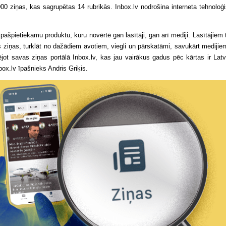
2000 ziņas, kas sagrupētas 14 rubrikās. Inbox.lv nodrošina interneta tehnoloģ
pašpietiekamu produktu, kuru novērtē gan lasītāji, gan arī mediji. Lasītājiem t
 ziņas, turklāt no dažādiem avotiem, viegli un pārskatāmi, savukārt medijie
mējot savas ziņas portālā Inbox.lv, kas jau vairākus gadus pēc kārtas ir Latv
box.lv īpašnieks Andris Griķis.