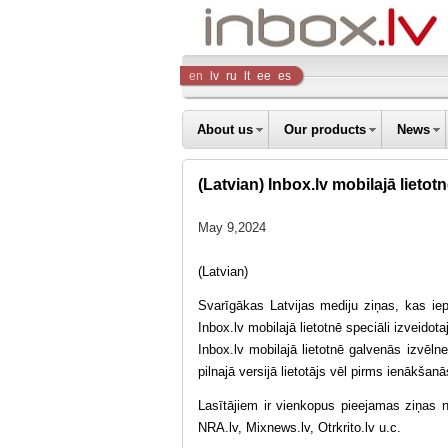
Inbox
en
lv
ru
lt
ee
es
Company
About us
Our products
News
(Latvian) Inbox.lv mobilajā lietot
May 9,2024
(Latvian)
Svarīgākas Latvijas mediju ziņas, kas iep
Inbox.lv mobilajā lietotnē speciāli izveidota
Inbox.lv mobilajā lietotnē galvenās izvēlne
pilnajā versijā lietotājs vēl pirms ienākšan
Lasītājiem ir vienkopus pieejamas ziņas 
NRA.lv, Mixnews.lv, Otrkrito.lv u.c.