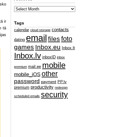
isko
ā ir
Tags
m tā
contacts
calendar
cloud storage
ijas
email
foto
files
dating
games
Inbox.eu
Inbox.lt
Inbox.lv
inboxID
inbox
mobile
mail.ee
premium
other
mobile_iOS
password
payment
PP.lv
productivity
premium
redesign
security
scheduled emails