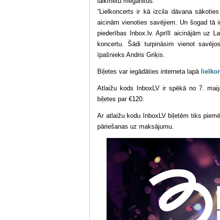
laikmetu megahitus.
“Lielkoncerts ir kā izcila dāvana sākotie
aicinām vienoties savējiem. Un šogad tā ir
piederības Inbox.lv. Aprīlī aicinājām uz 
koncertu. Šādi turpināsim vienot savējos 
īpašnieks Andris Griķis.
Biļetes var iegādāties interneta lapā
lielko
Atlaižu kods InboxLV ir spēkā no 7. maij
biļetes par €120.
Ar atlaižu kodu InboxLV biļetēm tiks piemē
pāriešanas uz maksājumu.