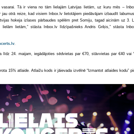
s vasarai. Tā ir viena no tām lielajām Latvijas lietām, uz kuru mēs – Inbo
 jau otrā reize, kad visiem Inbox.lv lietotājiem piedāvājam izbaudīt labumu
Latvijas hokeja izlases pārbaudes spēlēm pret Somiju, tagad aicinām uz 3. L
lielām lietām,” stāsta Inbox.lv līdzīpašnieks Andris Griķis,” stāsta Inbo
ncerts.lv
.
a līdz 24. maijam, iegādājoties sēdvietas par €70, stāvvietas par €40 vai
rota 15% atlaide. Atlaižu kods ir jāievada izvēlnē “Izmantot atlaides kodu” p