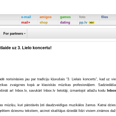
e-mail
amigos
games
foto
files
mail+
shop
dating
pp.lv
For partners
laide uz 3. Lielo koncertu!
ādē norisināsies jau par tradīciju kļuvušais “3. Lielais koncerts”, kad uz vi
zikas zvaigznes kopā ar klasiskās mūzikas profesionāļiem. Sadziedāš
šināt arī Inbox.lv, savukārt Inbox.lv lietotāji, izmantojot atlaižu kodu
Inbo
jas mūziķu, kuri pārstāvēs ļoti daudzveidīgus muzikālos žanrus. Katrai dzie
egrētiem dziesmu tekstiem, aicinot skatītājus dziedāt līdzi visiem zināmos da