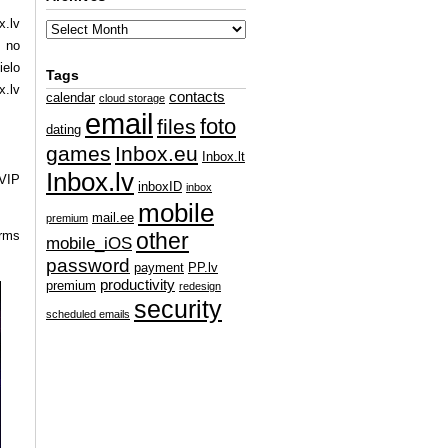
x.lv
s no
ielo
Tags
x.lv
contacts
calendar
cloud storage
email
foto
files
dating
games
Inbox.eu
Inbox.lt
Inbox.lv
 VIP
inboxID
inbox
mobile
mail.ee
premium
irms
other
mobile_iOS
password
payment
PP.lv
productivity
premium
redesign
security
scheduled emails