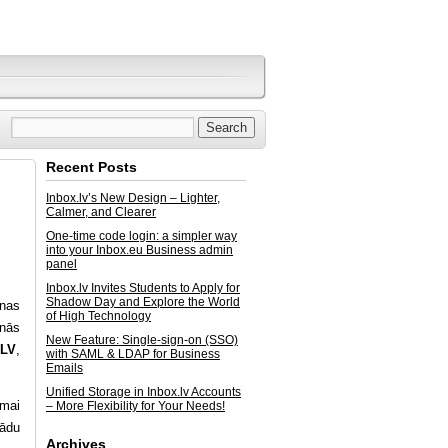
Recent Posts
Inbox.lv’s New Design – Lighter,
Calmer, and Clearer
One-time code login: a simpler way
into your Inbox.eu Business admin
panel
Inbox.lv Invites Students to Apply for
Shadow Day and Explore the World
enas
of High Technology
anās
New Feature: Single-sign-on (SSO)
xLV
,
with SAML & LDAP for Business
Emails
Unified Storage in Inbox.lv Accounts
smai
– More Flexibility for Your Needs!
žādu
Archives