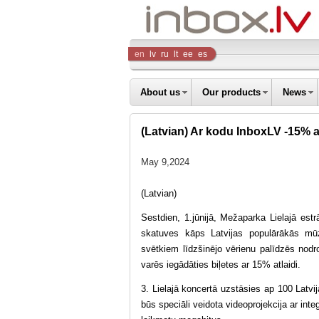
Inbox
en
lv
ru
lt
ee
es
Company
About us
Our products
News
(Latvian) Ar kodu InboxLV -15% at
May 9,2024
(Latvian)
Sestdien, 1.jūnijā, Mežaparka Lielajā estr
skatuves kāps Latvijas populārākās mū
svētkiem līdzšinējo vērienu palīdzēs nodro
varēs iegādāties biļetes ar 15% atlaidi.
3. Lielajā koncertā uzstāsies ap 100 Latvi
būs speciāli veidota videoprojekcija ar int