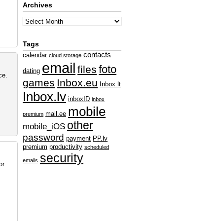
Archives
Tags
contacts
calendar
cloud storage
email
foto
files
dating
ce.
games
Inbox.eu
Inbox.lt
Inbox.lv
inboxID
inbox
mobile
mail.ee
premium
other
mobile_iOS
password
payment
PP.lv
premium
productivity
scheduled
security
emails
or