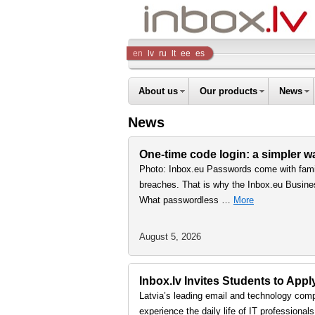
Inbox
en
lv
ru
lt
ee
es
Company
About us
Our products
News
News
One-time code login: a simpler 
Photo: Inbox.eu Passwords come with famil
breaches. That is why the Inbox.eu Busine
What passwordless …
More
August 5, 2026
Inbox.lv Invites Students to Ap
Latvia’s leading email and technology comp
experience the daily life of IT professiona