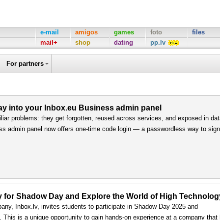
e-mail
amigos
games
foto
files
mail+
shop
dating
pp.lv
For partners
way into your Inbox.eu Business admin panel
iar problems: they get forgotten, reused across services, and exposed in da
ss admin panel now offers one-time code login — a passwordless way to sign 
ply for Shadow Day and Explore the World of High Technolog
any, Inbox.lv, invites students to participate in Shadow Day 2025 and
ls. This is a unique opportunity to gain hands-on experience at a company that