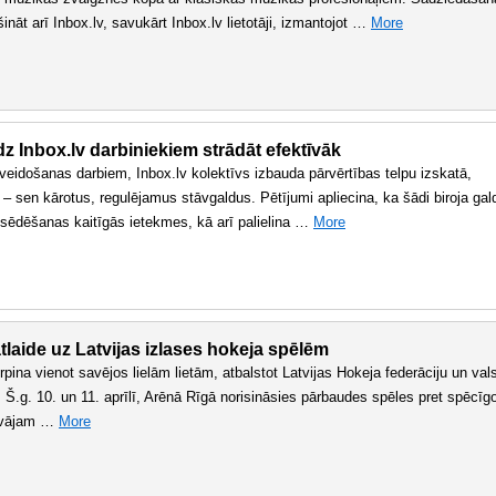
nāt arī Inbox.lv, savukārt Inbox.lv lietotāji, izmantojot …
More
dz Inbox.lv darbiniekiem strādāt efektīvāk
nveidošanas darbiem, Inbox.lv kolektīvs izbauda pārvērtības telpu izskatā,
– sen kārotus, regulējamus stāvgaldus. Pētījumi apliecina, ka šādi biroja gal
s sēdēšanas kaitīgās ietekmes, kā arī palielina …
More
tlaide uz Latvijas izlases hokeja spēlēm
urpina vienot savējos lielām lietām, atbalstot Latvijas Hokeja federāciju un val
 Š.g. 10. un 11. aprīlī, Arēnā Rīgā norisināsies pārbaudes spēles pret spēcīg
dāvājam …
More