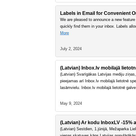
Labels in Email for Convenient O
We are pleased to announce a new feature i
quickly find them in your inbox. Labels all
More
July 2, 2024
(Latvian) Inbox.lv mobilajā lietot
(Latvian) Svarīgākas Latvijas mediju ziņas,
pieejamas arī Inbox.lv mobilajā lietotnē spec
lasāmvielu. Inbox.lv mobilajā lietotnē gal
May 9, 2024
(Latvian) Ar kodu InboxLV -15% at
(Latvian) Sestdien, 1.jūnijā, Mežaparka Liel
vienas skatuves kāps Latvijas populārākā