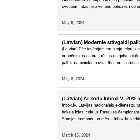
svētkiem līdzšinējo vērienu palīdzēs nodroši
May 9, 2024
(Latvian) Modernie stāvgaldi palī
(Latvian) Pēc ievērojamiem biroja telpu pil
ortopēdiskos datora krēslus un galvenokārt 
palīdz darbiniekiem izvairīties no ilgstoša
May 8, 2024
(Latvian) Ar kodu InboxLV -20% a
Inbox.lv, Latvijas nacionālais e-dienests, t
hokeja izlasi ceļā uz Pasaules čempionātu.
Somijas komandu un mēs – Inbox.lv pie
March 15, 2024