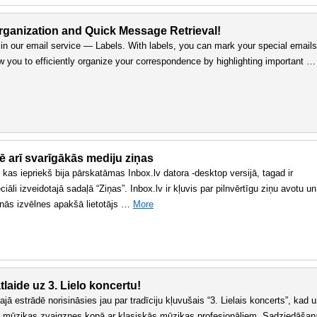
rganization and Quick Message Retrieval!
n our email service — Labels. With labels, you can mark your special emails
ow you to efficiently organize your correspondence by highlighting important …
nē arī svarīgākās mediju ziņas
 kas iepriekš bija pārskatāmas Inbox.lv datora -desktop versijā, tagad ir
iāli izveidotajā sadaļā “Ziņas”. Inbox.lv ir kļuvis par pilnvērtīgu ziņu avotu un
venās izvēlnes apakšā lietotājs …
More
laide uz 3. Lielo koncertu!
ajā estrādē norisināsies jau par tradīciju kļuvušais “3. Lielais koncerts”, kad 
s mūzikas zvaigznes kopā ar klasiskās mūzikas profesionāļiem. Sadziedāšan