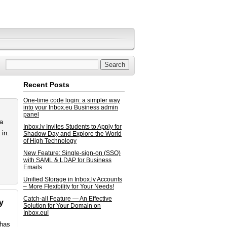
Recent Posts
One-time code login: a simpler way
into your Inbox.eu Business admin
panel
ta
Inbox.lv Invites Students to Apply for
in.
Shadow Day and Explore the World
of High Technology
New Feature: Single-sign-on (SSO)
with SAML & LDAP for Business
Emails
Unified Storage in Inbox.lv Accounts
– More Flexibility for Your Needs!
Catch-all Feature — An Effective
y
Solution for Your Domain on
Inbox.eu!
 has