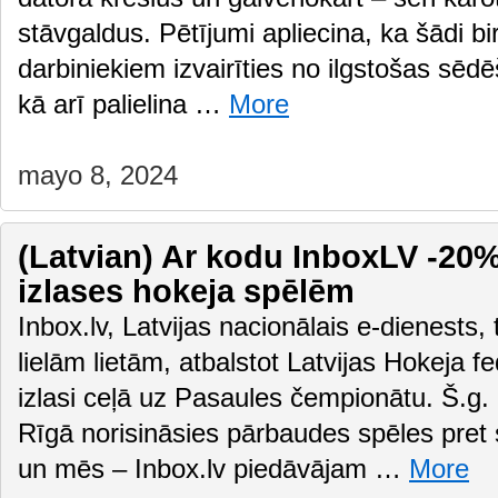
stāvgaldus. Pētījumi apliecina, ka šādi bir
darbiniekiem izvairīties no ilgstošas sēd
kā arī palielina …
More
mayo 8, 2024
(Latvian) Ar kodu InboxLV -20% 
izlases hokeja spēlēm
Inbox.lv, Latvijas nacionālais e-dienests,
lielām lietām, atbalstot Latvijas Hokeja f
izlasi ceļā uz Pasaules čempionātu. Š.g. 
Rīgā norisināsies pārbaudes spēles pre
un mēs – Inbox.lv piedāvājam …
More