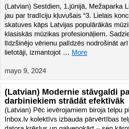
(Latvian) Sestdien, 1.jūnijā, Mežaparka L
jau par tradīciju kļuvušais “3. Lielais kon
skatuves kāps Latvijas populārākās mūz
klasiskās mūzikas profesionāļiem. Sadz
līdzšinējo vērienu palīdzēs nodrošināt arī
lietotāji, izmantojot …
More
mayo 9, 2024
(Latvian) Modernie stāvgaldi pa
darbiniekiem strādāt efektīvāk
(Latvian) Pēc ievērojamiem biroja telpu 
Inbox.lv kolektīvs izbauda pārvērtības te
datora krēslus un galvenokārt – sen kāro