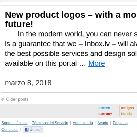
New product logos – with a mod
future!
In the modern world, you can never s
is a guarantee that we – Inbox.lv – will a
the best possible services and design sol
available on this portal …
More
marzo 8, 2018
Older posts
correo
amigos
correo+
tienda
Soporte técnico
Términos del Servicio
Anunciando
Ayuda
Empleos
Contactos
Únase!