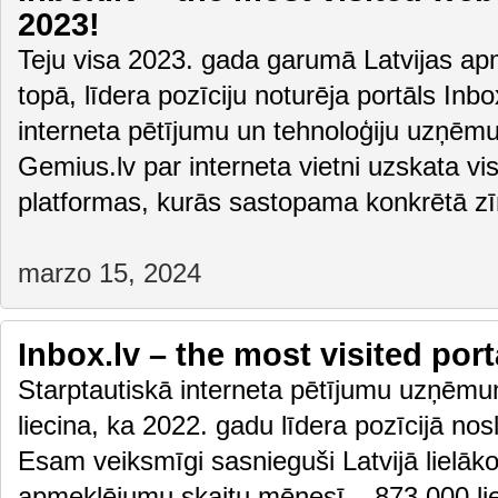
2023!
Teju visa 2023. gada garumā Latvijas apm
topā, līdera pozīciju noturēja portāls Inbox
interneta pētījumu un tehnoloģiju uzņēm
Gemius.lv par interneta vietni uzskata vis
platformas, kurās sastopama konkrētā z
marzo 15, 2024
Inbox.lv – the most visited port
Starptautiskā interneta pētījumu uzņēmu
liecina, ka 2022. gadu līdera pozīcijā nos
Esam veiksmīgi sasnieguši Latvijā lielāko
apmeklējumu skaitu mēnesī – 873 000 lie