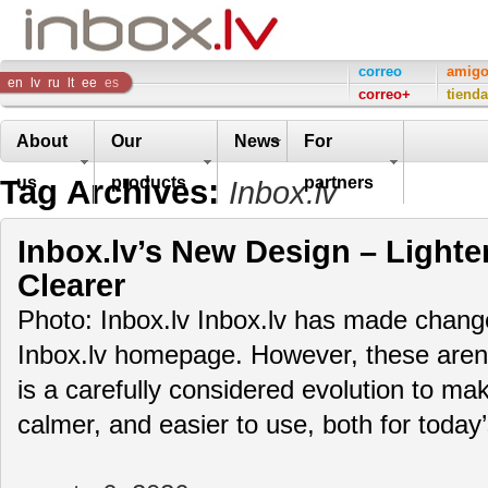
Inbox
correo
amig
en
lv
ru
lt
ee
es
correo+
tienda
Company
About
Our
News
For
Tag Archives:
us
products
partners
Inbox.lv
Inbox.lv’s New Design – Lighte
Clearer
Photo: Inbox.lv Inbox.lv has made change
Inbox.lv homepage. However, these aren’t
is a carefully considered evolution to m
calmer, and easier to use, both for toda