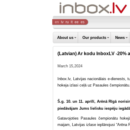
Inbox
en
lv
ru
lt
ee
es
Company
About us
Our products
News
(Latvian) Ar kodu InboxLV -20% a
March 15,2024
Inbox.lv, Latvijas nacionālais e-dienests, t
hokeja izlasi ceļā uz Pasaules čempionātu
Š.g. 10. un 11. aprīlī, Arēnā Rīgā nor
piedāvājam Jums lielisku iespēju iegādāt
Gatavojoties Pasaules čempionātu hokej
maijam, Latvijas izlase ieplānojusi “Arēna 