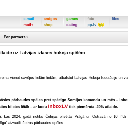
e-mail
amigos
games
foto
files
mail+
shop
dating
pp.lv
For partners
tlaide uz Latvijas izlases hokeja spēlēm
urpina vienot savējos lielām lietām, atbalstot Latvijas Hokeja federāciju un va
.
isināsies pārbaudes spēles pret spēcīgo Somijas komandu un mēs – Inbo
InboxLV
ies biļetes lētāk – ar kodu
tiek piemērota -20% atlaide.
ā, kas 2024. gadā notiks Čehijas pilsētās Prāgā un Ostravā no 10. līdz
Rīga” aizvadīt četras pārbaudes spēles.