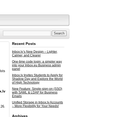
Recent Posts
Inbox.lv’s New Design – Lighter,
Calmer, and Clearer
One-time code login: a simpler way
into your Inbox.eu Business admin
panel
lsts
Inbox.lv Invites Students to Apply for
Shadow Day and Explore the World
of High Technology
New Feature: Single-sign-on (SSO)
x.lv
with SAML & LDAP for Business
Emails
Unified Storage in Inbox.lv Accounts
– More Flexibility for Your Needs!
 26.
Archives