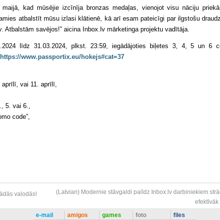
a maijā, kad mūsējie izcīnīja bronzas medaļas, vienojot visu nāciju priek
mies atbalstīt mūsu izlasi klātienē, kā arī esam pateicīgi par ilgstošu draud
v. Atbalstām savējos!” aicina Inbox.lv mārketinga projektu vadītāja.
2024 līdz 31.03.2024, plkst. 23:59, iegādājoties biļetes 3, 4, 5 un 6 
https://www.passportix.eu/hokejs#cat=37
aprīlī, vai 11. aprīlī,
, 5. vai 6.,
omo code”,
(Latvian) Modernie stāvgaldi palīdz Inbox.lv darbiniekiem strā
ažādās valodās!
efektīvāk
e-mail
amigos
games
foto
files