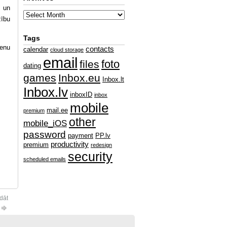
ā un
zību
Tags
cenu
contacts
calendar
cloud storage
email
foto
files
dating
games
Inbox.eu
Inbox.lt
Inbox.lv
inboxID
inbox
mobile
mail.ee
premium
other
mobile_iOS
password
payment
PP.lv
productivity
premium
redesign
security
scheduled emails
dāt