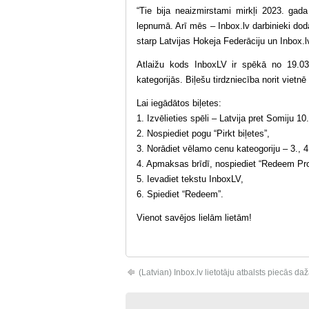
“Tie bija neaizmirstami mirkļi 2023. gad
lepnumā. Arī mēs – Inbox.lv darbinieki doda
starp Latvijas Hokeja Federāciju un Inbox.l
Atlaižu kods InboxLV ir spēkā no 19.03.
kategorijās. Biļešu tirdzniecība norit vietnē
Lai iegādātos biļetes:
1. Izvēlieties spēli – Latvija pret Somiju 10. 
2. Nospiediet pogu “Pirkt biļetes”,
3. Norādiet vēlamo cenu kateogoriju – 3., 4.
4. Apmaksas brīdī, nospiediet “Redeem Pr
5. Ievadiet tekstu InboxLV,
6. Spiediet “Redeem”.
Vienot savējos lielām lietām!
(Latvian) Inbox.lv lietotāju atbalsts piecās d