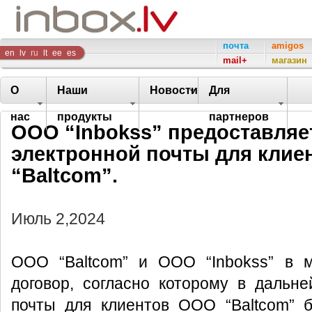
Inbox
почта
amigos
en
lv
ru
lt
ee
es
mail+
магазин
Company
О
Наши
Новости
Для
нас
продукты
партнеров
ООО “Inbokss” предоставляет
электронной почты для кли
“Baltcom”.
Июль 2,2024
ООО “Baltcom” и ООО “Inbokss” в м
договор, согласно которому в дальн
почты для клиентов ООО “Baltcom” 