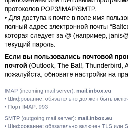
приложением или почтовыми программ
протоколов POP3/IMAP/SMTP.
• Для доступа к почте в поле имя польз
полный адрес электронной почты “Baltc
которая следует за @ (например, janis@
текущий пароль.
Если вы пользовались почтовой про
почтой
(Outlook, The Bat!, Thunderbird, A
пожалуйста, обновите настройки на пр
IMAP (incoming mail server):
mail.inbox.eu
• Шифрование: обязательно должен быть вклю
• Порт IMAP: 993
SMTP (outgoing mail server):
mail.inbox.eu
• Шифрование: обязательно включен TLS или 