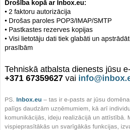
Drošība kopā ar Inbox.eu:
• 2 faktoru autorizācija
• Drošas paroles POP3/IMAP/SMTP
• Pastkastes rezerves kopijas
• Visi lietotāju dati tiek glabāti un apstrādā
prasībām
Tehniskā atbalsta dienests jūsu e
+371 67359627
vai
info@inbox.
PS.
Inbox.eu
– tas ir e-pasts ar jūsu domēna
palīgs daudzām uzņēmumiem, kā arī individ
komunikācijās, ideju realizācijā un attīstībā.
vispieprasītākās un svarīgākās funkcijas, iz