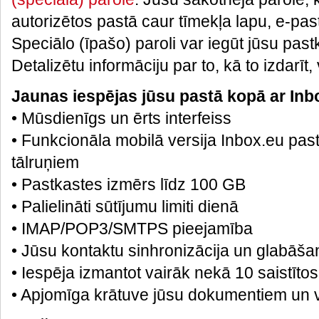
autorizētos pastā caur tīmekļa lapu, e-p
Speciālo (īpašo) paroli var iegūt jūsu pas
Detalizētu informāciju par to, kā to izdarīt,
Jaunas iespējas jūsu pastā kopā ar Inb
• Mūsdienīgs un ērts interfeiss
• Funkcionāla mobilā versija Inbox.eu past
tālruņiem
• Pastkastes izmērs līdz 100 GB
• Palielināti sūtījumu limiti dienā
• IMAP/POP3/SMTPS pieejamība
• Jūsu kontaktu sinhronizācija un glabāša
• Iespēja izmantot vairāk nekā 10 saistītos
• Apjomīga krātuve jūsu dokumentiem un v