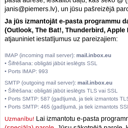
pasta adrese, ieskaitot daļu, kas seko @
janis@piemers.lv), un jūsu pašreizējā par
Ja jūs izmantojāt e-pasta programmu d
(Outlook, The Bat!, Thunderbird, Apple 
atjauniniet iestatījumus uz pareizajiem:
IMAP (incoming mail server):
mail.inbox.eu
• Šifrēšana: obligāti jābūt ieslēgts SSL
• Ports IMAP: 993
SMTP (outgoing mail server):
mail.inbox.eu
• Šifrēšana: obligāti jābūt ieslēgts TLS vai SSL
• Ports SMTP: 587 (gadījumā, ja tiek izmantots TL
• Ports SMTP: 465 (gadījumā, ja tiek izmantots SS
Lai izmantotu e-pasta progra
Uzmanību!
(speciāla) parole
. Jūsu sākotnējā parole, k