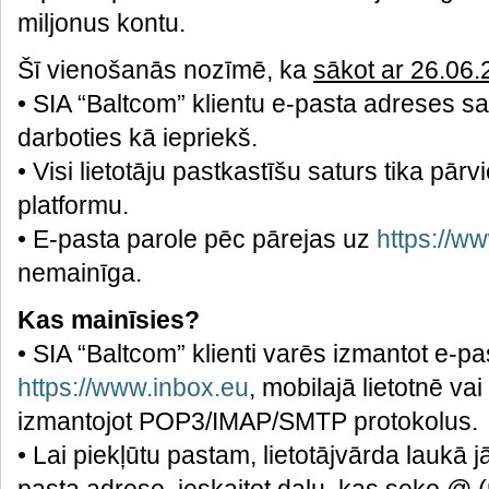
miljonus kontu.
Šī vienošanās nozīmē, ka
sākot ar 26.06
• SIA “Baltcom” klientu e-pasta adreses s
darboties kā iepriekš.
• Visi lietotāju pastkastīšu saturs tika pār
platformu.
• E-pasta parole pēc pārejas uz
https://w
nemainīga.
Kas mainīsies?
• SIA “Baltcom” klienti varēs izmantot e-p
https://www.inbox.eu
, mobilajā lietotnē v
izmantojot POP3/IMAP/SMTP protokolus.
• Lai piekļūtu pastam, lietotājvārda laukā 