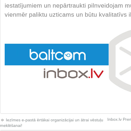
iestatījumiem un nepārtraukti pilnveidojam m
vienmēr paliktu uzticams un būtu kvalitatīvs
Inbox.lv Pr
Iezīmes e-pastā ērtākai organizācijai un ātrai vēstuļu
meklēšanai!