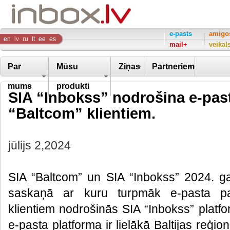
Inbox
e-pasts
amigo
en
lv
ru
lt
ee
es
mail+
veikal
Company
Par
Mūsu
Ziņas
Partneriem
mums
produkti
SIA “Inbokss” nodrošina e-pas
“Baltcom” klientiem.
jūlijs 2,2024
SIA “Baltcom” un SIA “Inbokss” 2024. g
saskaņā ar kuru turpmāk e-pasta pa
klientiem nodrošinās SIA “Inbokss” platf
e-pasta platforma ir lielākā Baltijas reģi