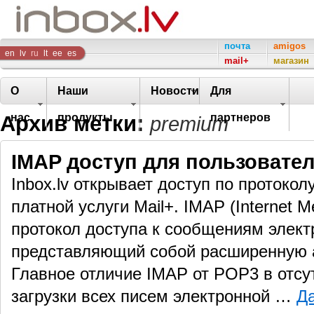
Inbox
почта
amigos
en
lv
ru
lt
ee
es
mail+
магазин
Company
О
Наши
Новости
Для
Архив метки:
нас
продукты
партнеров
premium
IMAP доступ для пользовател
Inbox.lv открывает доступ по протоко
платной услуги Mail+. IMAP (Internet M
протокол доступа к сообщениям элект
представляющий собой расширенную 
Главное отличие IMAP от POP3 в отсу
загрузки всех писем электронной …
Д