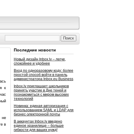
Последние новости
Новый дизайн Inbox.lv – легче,
спокойнее и удобнее
Вход по одноразовому коду: более
простой способ войти в панель
администратора Inbox.eu Business
ась
Inbox.lv приглашает школьников
я к
принять участие в Дне теней и
йчас
познакомиться с миром высоких
технологий
ный
Новинка: единая авторизация с
использованием SAML и LDAP для
бизнес-электронной почты
 не
В аккаунтах Inbox.lv введено
те в
единое хранилище – больше
гибкости для ваших нужд!