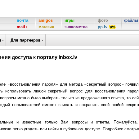
почта
amigos
игры
фото
файлы
mail+
магазин
знакомства
pp.lv
и
Для партнеров
ия доступа к порталу inbox.lv
еле «восстановления пароля» для метода «секретный вопрос» появил
ть использовать любой секретный вопрос для восстановления парол
е вопросы можно было выбирать только из предложенного списка, то се
аждый пользователей сможет вписать и сохранить свой любой секрет
кальные и известные только Вам вопросы и ответы. Пожалуйста,
 можно легко угадать или найти в публичном доступе. Подробнее смотри