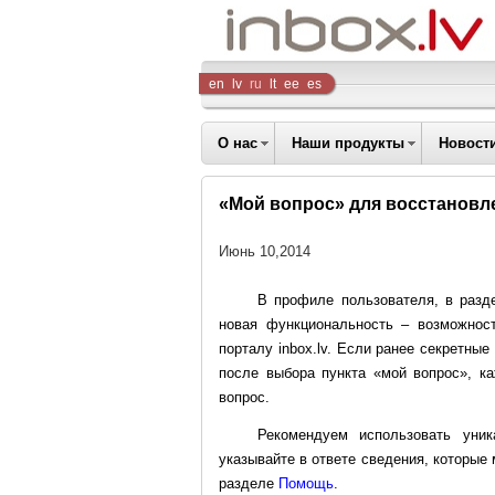
Inbox
en
lv
ru
lt
ee
es
Company
О нас
Наши продукты
Новост
«Мой вопрос» для восстановлен
Июнь 10,2014
В профиле пользователя, в разд
новая функциональность – возможнос
порталу inbox.lv. Если ранее секретны
после выбора пункта «мой вопрос», к
вопрос.
Рекомендуем использовать уни
указывайте в ответе сведения, которые
разделе
Помощь
.