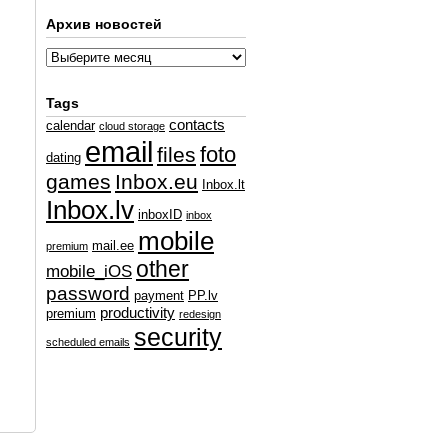
Архив новостей
Tags
contacts
calendar
cloud storage
email
foto
files
dating
games
Inbox.eu
Inbox.lt
Inbox.lv
inboxID
inbox
mobile
mail.ee
premium
other
mobile_iOS
password
payment
PP.lv
productivity
premium
redesign
security
scheduled emails