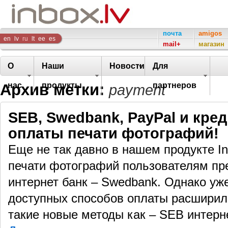
Inbox
почта
amigos
en
lv
ru
lt
ee
es
mail+
магазин
Company
О
Наши
Новости
Для
Архив метки:
нас
продукты
партнеров
payment
SEB, Swedbank, PayPal и кре
оплаты печати фотографий!
Еще не так давно в нашем продукте In
печати фотографий пользователям пр
интернет банк – Swedbank. Однако уже
доступных способов оплаты расширил
такие новые методы как – SEB интерне