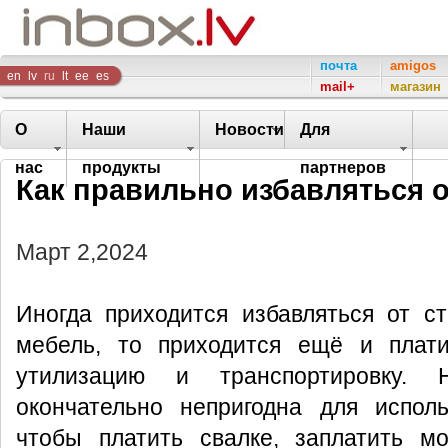
Inbox
почта
amigos
en
lv
ru
lt
ee
es
mail+
магазин
Company
О
Наши
Новости
Для
нас
продукты
партнеров
Как правильно избавляться 
Март 2,2024
Иногда приходится избавляться от с
мебель, то приходится ещё и плат
утилизацию и транспортировку.
окончательно непригодна для исполь
чтобы платить свалке, заплатить м