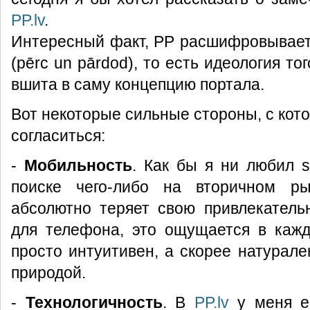
PP.lv
.
Интересный факт, PP расшифровывает
(pērc un pārdod), то есть идеология тог
вшита в саму концепцию портала.
Вот некоторые сильные стороны, с кот
согласиться:
-
Мобильность
. Как бы я ни любил ss
поиске чего-либо на вторичном р
абсолютно теряет свою привлекатель
для телефона, это ощущается в кажд
просто интуитивен, а скорее натурале
природой.
-
Технологичность
. В
PP.lv
у меня е